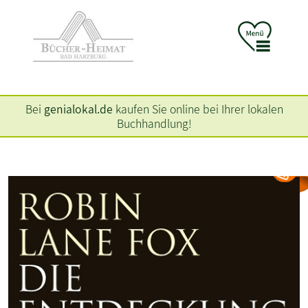
Bei
genialokal.de
kaufen Sie online bei Ihrer lokalen
Buchhandlung!