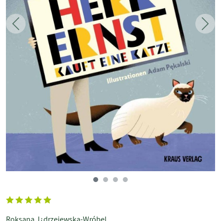
Zurück
Weit
Roksana J¿drzejewska-Wróbel