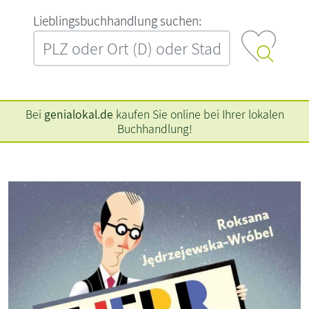
L‍i‍e‍b‍l‍i‍n‍g‍s‍b‍u‍c‍h‍h‍a‍n‍d‍l‍u‍n‍g‍ ‍s‍u‍c‍h‍e‍n‍:‍
Bei
genialokal.de
kaufen Sie online bei Ihrer lokalen
Buchhandlung!