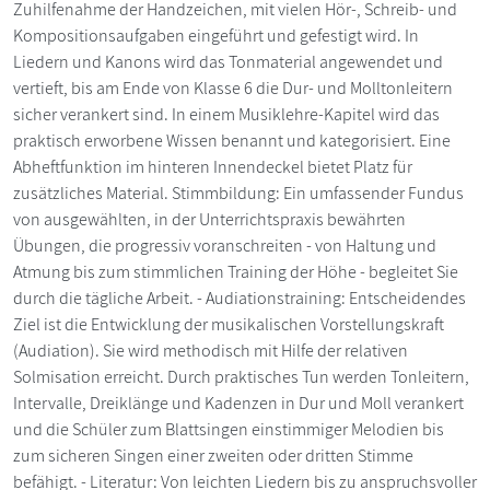
Zuhilfenahme der Handzeichen, mit vielen Hör-, Schreib- und
Kompositionsaufgaben eingeführt und gefestigt wird. In
Liedern und Kanons wird das Tonmaterial angewendet und
vertieft, bis am Ende von Klasse 6 die Dur- und Molltonleitern
sicher verankert sind. In einem Musiklehre-Kapitel wird das
praktisch erworbene Wissen benannt und kategorisiert. Eine
Abheftfunktion im hinteren Innendeckel bietet Platz für
zusätzliches Material. Stimmbildung: Ein umfassender Fundus
von ausgewählten, in der Unterrichtspraxis bewährten
Übungen, die progressiv voranschreiten - von Haltung und
Atmung bis zum stimmlichen Training der Höhe - begleitet Sie
durch die tägliche Arbeit. - Audiationstraining: Entscheidendes
Ziel ist die Entwicklung der musikalischen Vorstellungskraft
(Audiation). Sie wird methodisch mit Hilfe der relativen
Solmisation erreicht. Durch praktisches Tun werden Tonleitern,
Intervalle, Dreiklänge und Kadenzen in Dur und Moll verankert
und die Schüler zum Blattsingen einstimmiger Melodien bis
zum sicheren Singen einer zweiten oder dritten Stimme
befähigt. - Literatur: Von leichten Liedern bis zu anspruchsvoller