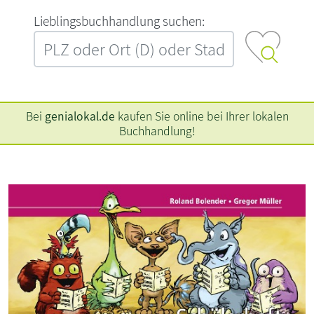
L‍i‍e‍b‍l‍i‍n‍g‍s‍b‍u‍c‍h‍h‍a‍n‍d‍l‍u‍n‍g‍ ‍s‍u‍c‍h‍e‍n‍:‍
Bei
genialokal.de
kaufen Sie online bei Ihrer lokalen
Buchhandlung!