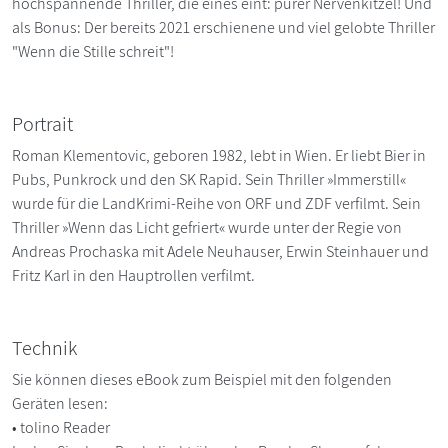
hochspannende Thriller, die eines eint: purer Nervenkitzel! Und
als Bonus: Der bereits 2021 erschienene und viel gelobte Thriller
"Wenn die Stille schreit"!
Portrait
Roman Klementovic, geboren 1982, lebt in Wien. Er liebt Bier in
Pubs, Punkrock und den SK Rapid. Sein Thriller »Immerstill«
wurde für die LandKrimi-Reihe von ORF und ZDF verfilmt. Sein
Thriller »Wenn das Licht gefriert« wurde unter der Regie von
Andreas Prochaska mit Adele Neuhauser, Erwin Steinhauer und
Fritz Karl in den Hauptrollen verfilmt.
Technik
Sie können dieses eBook zum Beispiel mit den folgenden
Geräten lesen:
• tolino Reader