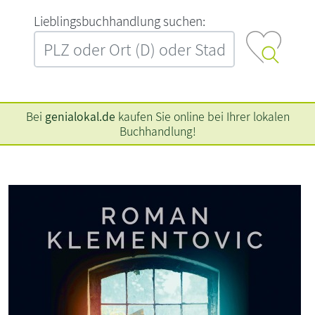
L‍i‍e‍b‍l‍i‍n‍g‍s‍b‍u‍c‍h‍h‍a‍n‍d‍l‍u‍n‍g‍ ‍s‍u‍c‍h‍e‍n‍:‍
Bei
genialokal.de
kaufen Sie online bei Ihrer lokalen
Buchhandlung!