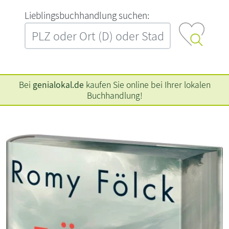
L‍i‍e‍b‍l‍i‍n‍g‍s‍b‍u‍c‍h‍h‍a‍n‍d‍l‍u‍n‍g‍ ‍s‍u‍c‍h‍e‍n‍:‍
Bei
genialokal.de
kaufen Sie online bei Ihrer lokalen
Buchhandlung!