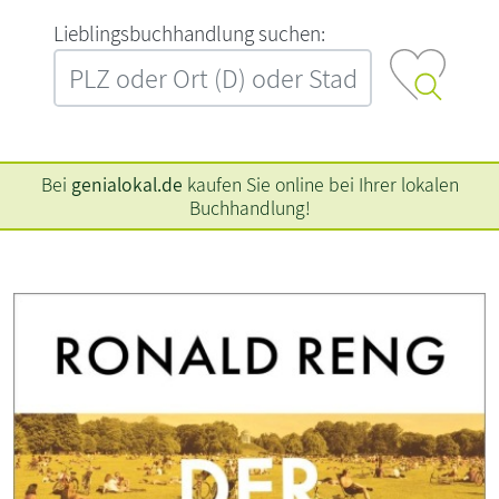
L‍i‍e‍b‍l‍i‍n‍g‍s‍b‍u‍c‍h‍h‍a‍n‍d‍l‍u‍n‍g‍ ‍s‍u‍c‍h‍e‍n‍:‍
Bei
genialokal.de
kaufen Sie online bei Ihrer lokalen
Buchhandlung!