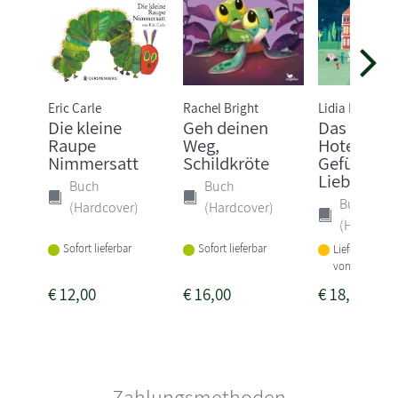
Eric Carle
Rachel Bright
Lidia Brankov
Die kleine
Geh deinen
Das Grand
Raupe
Weg,
Hotel der
Nimmersatt
Schildkröte
Gefühle. 
Liebe, Wu..
Buch
Buch
Buch
(Hardcover)
(Hardcover)
(Hardcove
Sofort lieferbar
Sofort lieferbar
Lieferbar inne
von 3-4 Woch
€
12,00
€
16,00
€
18,00
Zahlungsmethoden