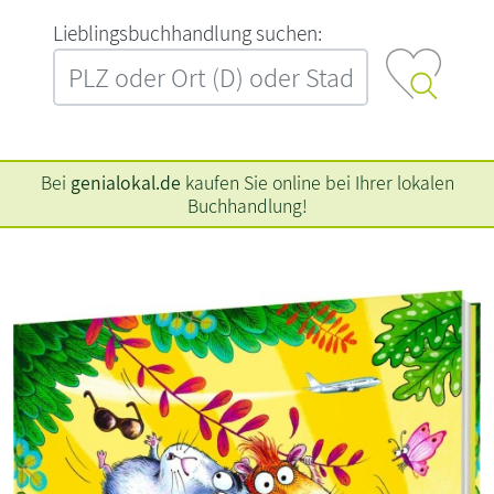
L‍i‍e‍b‍l‍i‍n‍g‍s‍b‍u‍c‍h‍h‍a‍n‍d‍l‍u‍n‍g‍ ‍s‍u‍c‍h‍e‍n‍:‍
Bei
genialokal.de
kaufen Sie online bei Ihrer lokalen
Buchhandlung!