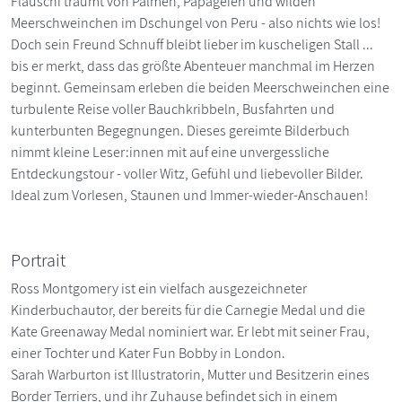
Flauschi träumt von Palmen, Papageien und wilden
Meerschweinchen im Dschungel von Peru - also nichts wie los!
Doch sein Freund Schnuff bleibt lieber im kuscheligen Stall ...
bis er merkt, dass das größte Abenteuer manchmal im Herzen
beginnt. Gemeinsam erleben die beiden Meerschweinchen eine
turbulente Reise voller Bauchkribbeln, Busfahrten und
kunterbunten Begegnungen. Dieses gereimte Bilderbuch
nimmt kleine Leser:innen mit auf eine unvergessliche
Entdeckungstour - voller Witz, Gefühl und liebevoller Bilder.
Ideal zum Vorlesen, Staunen und Immer-wieder-Anschauen!
Portrait
Ross Montgomery ist ein vielfach ausgezeichneter
Kinderbuchautor, der bereits für die Carnegie Medal und die
Kate Greenaway Medal nominiert war. Er lebt mit seiner Frau,
einer Tochter und Kater Fun Bobby in London.
Sarah Warburton ist Illustratorin, Mutter und Besitzerin eines
Border Terriers, und ihr Zuhause befindet sich in einem