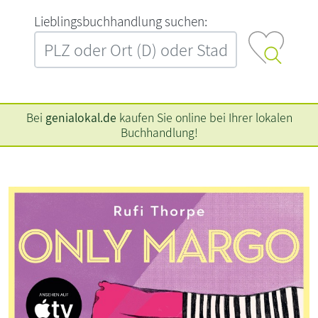
L‍i‍e‍b‍l‍i‍n‍g‍s‍b‍u‍c‍h‍h‍a‍n‍d‍l‍u‍n‍g‍ ‍s‍u‍c‍h‍e‍n‍:‍
Bei
genialokal.de
kaufen Sie online bei Ihrer lokalen
Buchhandlung!