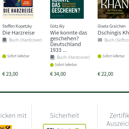
Steffen Kopetzky
Götz Aly
Gisela Graichen
Die Harzreise
Wie konnte das
Dschingis K
geschehen?
Buch (Hardcover)
Buch (Softco
Deutschland
1933 ...
Sofort lieferbar
Sofort lieferbar
Buch (Hardcover)
Sofort lieferbar
€
23,00
€
34,00
€
22,00
hicken mit
Sicherheit
Zertifi
Auszei