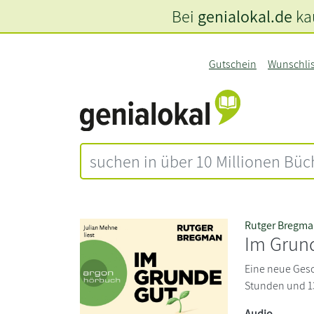
Bei
genialokal.de
kau
Gutschein
Wunschli
Rutger Bregm
Im Grun
Eine neue Gesc
Stunden und 1
Audio