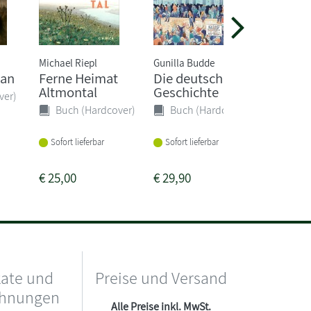
Michael Riepl
Gunilla Budde
Matthias 
han
Ferne Heimat
Die deutsche
Wie sta
Altmontal
Geschichte
Russla
ver)
wirklic
Buch (Hardcover)
Buch (Hardcover)
Buch 
Sofort lieferbar
Sofort lieferbar
Sofort li
€
25,00
€
29,90
€
22,00
kate und
Preise und Versand
chnungen
Alle Preise inkl. MwSt.