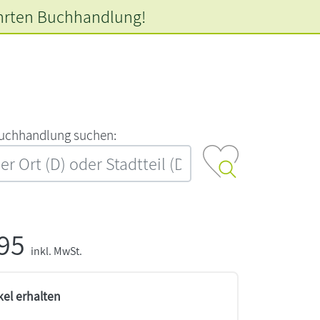
hrten
Buchhandlung!
‍u‍c‍h‍h‍a‍n‍d‍l‍u‍n‍g‍ ‍s‍u‍c‍h‍e‍n‍:‍
,95
inkl. MwSt.
kel erhalten