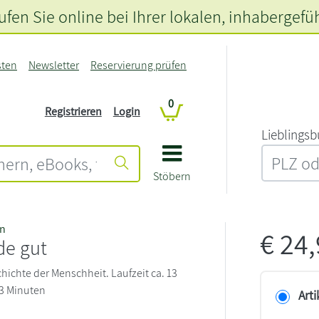
fen Sie online bei Ihrer lokalen
, inhabergefü
sten
Newsletter
Reservierung prüfen
0
Registrieren
Login
L‍i‍e‍b‍l‍i‍n‍g‍s‍b
Stöbern
an
€
24
de gut
hichte der Menschheit. Laufzeit ca. 13
3 Minuten
Arti