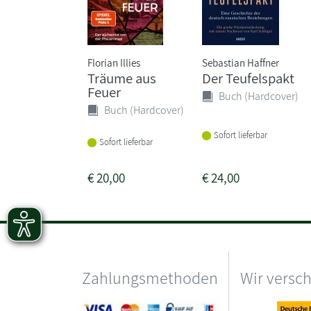
Florian Illies
Sebastian Haffner
Träume aus
Der Teufelspakt
Feuer
Buch (Hardcover)
Buch (Hardcover)
Sofort lieferbar
Sofort lieferbar
€
20,00
€
24,00
Zahlungsmethoden
Wir versc