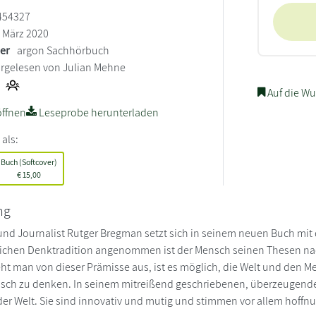
454327
März 2020
ler
argon Sachhörbuch
rgelesen von Julian Mehne
Auf die Wu
ffnen
Leseprobe herunterladen
 als:
Buch (Softcover)
€
15,00
ng
 und Journalist Rutger Bregman setzt sich in seinem neuen Buch m
tlichen Denktradition angenommen ist der Mensch seinen Thesen na
eht man von dieser Prämisse aus, ist es möglich, die Welt und den 
sch zu denken. In seinem mitreißend geschriebenen, überzeugende
er Welt. Sie sind innovativ und mutig und stimmen vor allem hoffn