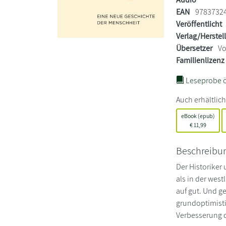
EAN
9783732
Veröffentlicht
Verlag/Herstel
Übersetzer
Vo
Familienlizenz
Leseprobe ö
Auch erhältlich
eBook (epub)
€
11,99
Beschreibu
Der Historiker
als in der wes
auf gut. Und g
grundoptimisti
Verbesserung d