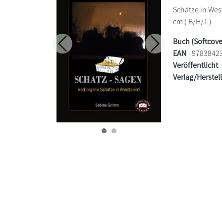
Schätze in West
cm ( B/H/T )
Buch (Softcove
Zurück
Weiter
EAN
9783842
Veröffentlicht
Verlag/Herstel