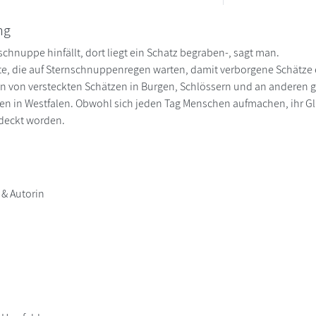
ng
schnuppe hinfällt, dort liegt ein Schatz begraben-, sagt man.
Orte, die auf Sternschnuppenregen warten, damit verborgene Schätz
n von versteckten Schätzen in Burgen, Schlössern und an anderen g
ten in Westfalen. Obwohl sich jeden Tag Menschen aufmachen, ihr Glü
tdeckt worden.
& Autorin