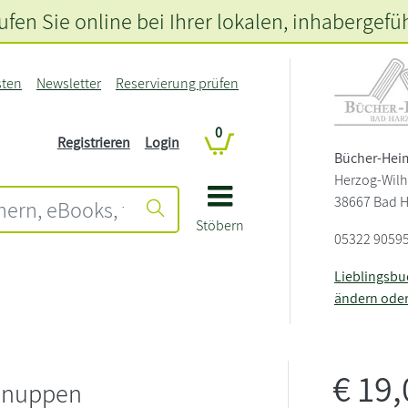
fen Sie online bei Ihrer lokalen
, inhabergefü
sten
Newsletter
Reservierung prüfen
0
Registrieren
Login
Bücher-Hei
Herzog-Wilh
38667 Bad 
Stöbern
05322 9059
Lieblingsb
ändern ode
€
19
hnuppen