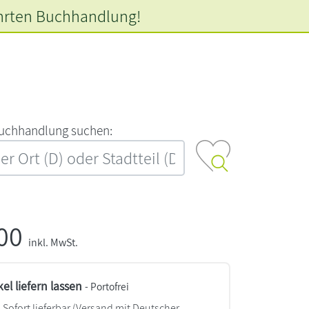
hrten
Buchhandlung!
‍u‍c‍h‍h‍a‍n‍d‍l‍u‍n‍g‍ ‍s‍u‍c‍h‍e‍n‍:‍
,00
inkl. MwSt.
kel liefern lassen
- Portofrei
Sofort lieferbar
(Versand mit Deutscher