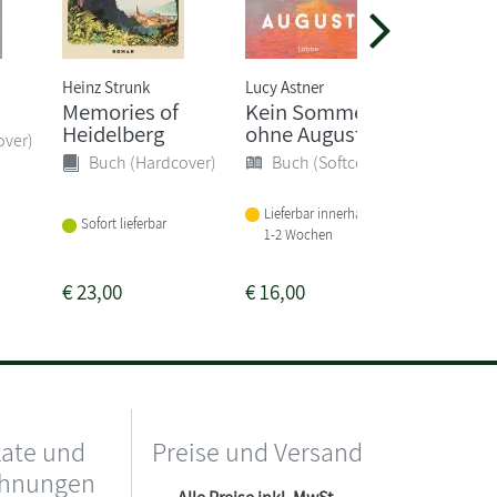
Heinz Strunk
Lucy Astner
Sebastian
Memories of
Kein Sommer
Amoksp
Heidelberg
ohne August
over)
Buch 
Buch (Hardcover)
Buch (Softcover)
Sofort li
Lieferbar innerhalb von
Sofort lieferbar
1-2 Wochen
€
23,00
€
16,00
€
25,00
kate und
Preise und Versand
chnungen