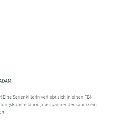
 ADAM
Eine Serienkillerin verliebt sich in einen FBI-
iehungskonstellation, die spannender kaum sein
en