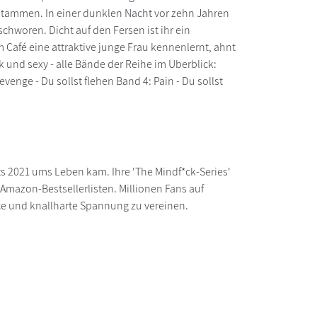
dt stammen. In einer dunklen Nacht vor zehn Jahren
hworen. Dicht auf den Fersen ist ihr ein
 Café eine attraktive junge Frau kennenlernt, ahnt
ark und sexy - alle Bände der Reihe im Überblick:
venge - Du sollst flehen Band 4: Pain - Du sollst
ts 2021 ums Leben kam. Ihre 'The Mindf*ck-Series'
Amazon-Bestsellerlisten. Millionen Fans auf
nce und knallharte Spannung zu vereinen.