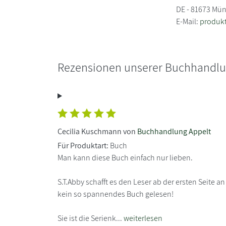
DE - 81673 Mü
E-Mail:
produk
Rezensionen unserer Buchhandl
Cecilia Kuschmann von
Buchhandlung Appelt
Für Produktart:
Buch
Man kann diese Buch einfach nur lieben.
S.T.Abby schafft es den Leser ab der ersten Seite a
kein so spannendes Buch gelesen!
Sie ist die Serienk...
weiterlesen