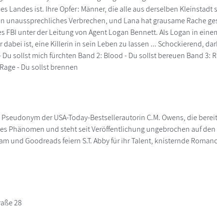
 des Landes ist. Ihre Opfer: Männer, die alle aus derselben Kleinsta
in unaussprechliches Verbrechen, und Lana hat grausame Rache gesc
s FBI unter der Leitung von Agent Logan Bennett. Als Logan in einem
er dabei ist, eine Killerin in sein Leben zu lassen ... Schockierend, d
- Du sollst mich fürchten Band 2: Blood - Du sollst bereuen Band 3: Re
 Rage - Du sollst brennen
ein Pseudonym der USA-Today-Bestsellerautorin C.M. Owens, die berei
ites Phänomen und steht seit Veröffentlichung ungebrochen auf den 
ram und Goodreads feiern S.T. Abby für ihr Talent, knisternde Roma
raße 28