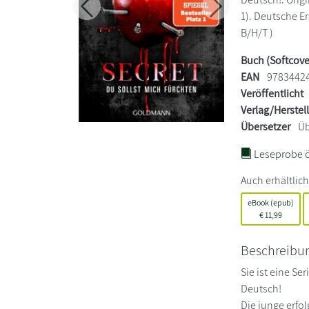
Zurück
Weiter
1). Deutsche Er
B/H/T )
Buch (Softcove
EAN
9783442
Veröffentlicht
Verlag/Herstel
Übersetzer
Üb
Leseprobe ö
Auch erhältlich
eBook (epub)
€
11,99
Beschreibu
Sie ist eine Se
Deutsch!
Die junge erfo