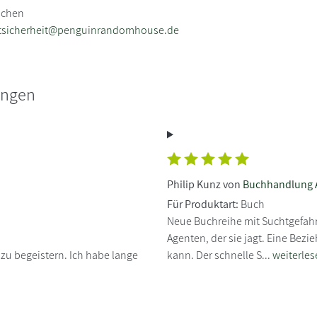
nchen
tsicherheit@penguinrandomhouse.de
ungen
Philip Kunz von
Buchhandlung
Für Produktart:
Buch
Neue Buchreihe mit Suchtgefahr! 
Agenten, der sie jagt. Eine Bez
n zu begeistern. Ich habe lange
kann. Der schnelle S...
weiterles