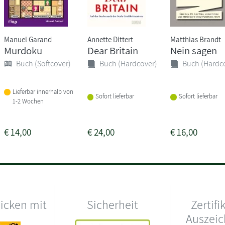
Manuel Garand
Annette Dittert
Matthias Brandt
Murdoku
Dear Britain
Nein sagen
Buch (Softcover)
Buch (Hardcover)
Buch (Hardc
Lieferbar innerhalb von
Sofort lieferbar
Sofort lieferbar
1-2 Wochen
€
14,00
€
24,00
€
16,00
hicken mit
Sicherheit
Zertifi
Auszei