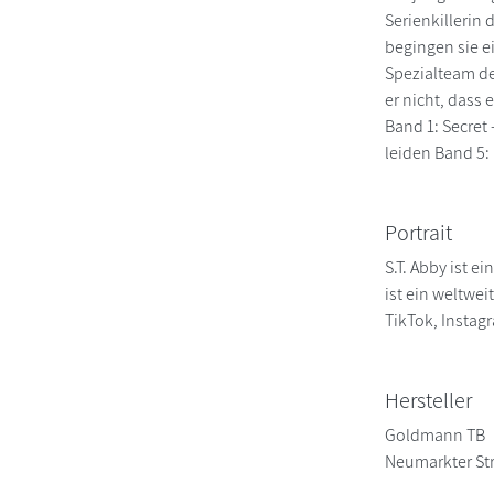
Serienkillerin
begingen sie e
Spezialteam de
er nicht, dass 
Band 1: Secret 
leiden Band 5:
Portrait
S.T. Abby ist 
ist ein weltwe
TikTok, Instag
Hersteller
Goldmann TB
Neumarkter St