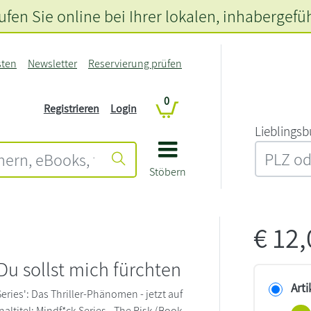
fen Sie online bei Ihrer lokalen
, inhabergefü
sten
Newsletter
Reservierung prüfen
0
Registrieren
Login
L‍i‍e‍b‍l‍i‍n‍g‍s‍b
Stöbern
€
12
 Du sollst mich fürchten
Arti
eries': Das Thriller-Phänomen - jetzt auf
naltitel: Mindf*ck Series - The Risk (Book