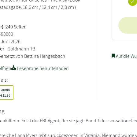
stausgabe. 18,6 cm / 12,4 cm / 2,8 cm (
r)
, 240 Seiten
498000
Juni 2026
ler
Goldmann TB
ersetzt von Bettina Hengesbach
Auf die Wu
ffnen
Leseprobe herunterladen
 als:
Audio
€
11,95
ng
rienkillerin. Er ist der FBI-Agent, der sie jagt. Band 1 des sensation
lgreiche Lana Myers lebt zurückgezogen in Virginia. Niemand würde 