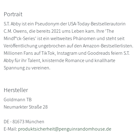
Portrait
S.T. Abby ist ein Pseudonym der USA-Today-Bestsellerautorin
C.M. Owens, die bereits 2021 ums Leben kam. Ihre 'The
Mindf*ck-Series' ist ein weltweites Phänomen und steht seit
Veröffentlichung ungebrochen auf den Amazon-Bestsellerlisten.
Millionen Fans auf TikTok, Instagram und Goodreads feiern S.T.
Abby für ihr Talent, knisternde Romance und knallharte
Spannung zu vereinen.
Hersteller
Goldmann TB
Neumarkter Straße 28
DE - 81673 München
E-Mail:
produktsicherheit@penguinrandomhouse.de