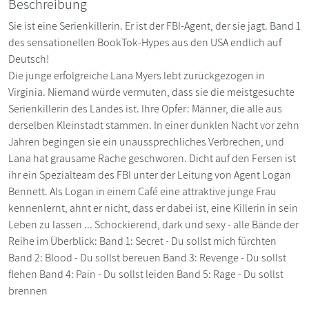
Beschreibung
Sie ist eine Serienkillerin. Er ist der FBI-Agent, der sie jagt. Band 1
des sensationellen BookTok-Hypes aus den USA endlich auf
Deutsch!
Die junge erfolgreiche Lana Myers lebt zurückgezogen in
Virginia. Niemand würde vermuten, dass sie die meistgesuchte
Serienkillerin des Landes ist. Ihre Opfer: Männer, die alle aus
derselben Kleinstadt stammen. In einer dunklen Nacht vor zehn
Jahren begingen sie ein unaussprechliches Verbrechen, und
Lana hat grausame Rache geschworen. Dicht auf den Fersen ist
ihr ein Spezialteam des FBI unter der Leitung von Agent Logan
Bennett. Als Logan in einem Café eine attraktive junge Frau
kennenlernt, ahnt er nicht, dass er dabei ist, eine Killerin in sein
Leben zu lassen ... Schockierend, dark und sexy - alle Bände der
Reihe im Überblick: Band 1: Secret - Du sollst mich fürchten
Band 2: Blood - Du sollst bereuen Band 3: Revenge - Du sollst
flehen Band 4: Pain - Du sollst leiden Band 5: Rage - Du sollst
brennen