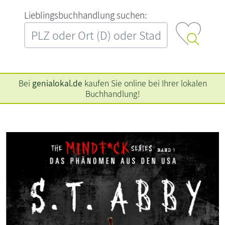
L‍i‍e‍b‍l‍i‍n‍g‍s‍b‍u‍c‍h‍h‍a‍n‍d‍l‍u‍n‍g‍ ‍s‍u‍c‍h‍e‍n‍:‍
Bei
genialokal.de
kaufen Sie online bei Ihrer lokalen
Buchhandlung!