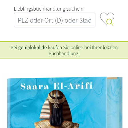
L‍i‍e‍b‍l‍i‍n‍g‍s‍b‍u‍c‍h‍h‍a‍n‍d‍l‍u‍n‍g‍ ‍s‍u‍c‍h‍e‍n‍:‍
Bei
genialokal.de
kaufen Sie online bei Ihrer lokalen
Buchhandlung!