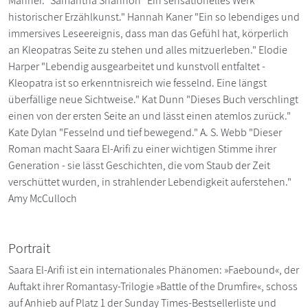
Männer." Samantha Shannon "Ein sensationelles Werk
historischer Erzählkunst." Hannah Kaner "Ein so lebendiges und
immersives Leseereignis, dass man das Gefühl hat, körperlich
an Kleopatras Seite zu stehen und alles mitzuerleben." Elodie
Harper "Lebendig ausgearbeitet und kunstvoll entfaltet -
Kleopatra ist so erkenntnisreich wie fesselnd. Eine längst
überfällige neue Sichtweise." Kat Dunn "Dieses Buch verschlingt
einen von der ersten Seite an und lässt einen atemlos zurück."
Kate Dylan "Fesselnd und tief bewegend." A. S. Webb "Dieser
Roman macht Saara El-Arifi zu einer wichtigen Stimme ihrer
Generation - sie lässt Geschichten, die vom Staub der Zeit
verschüttet wurden, in strahlender Lebendigkeit auferstehen."
Amy McCulloch
Portrait
Saara El-Arifi ist ein internationales Phänomen: »Faebound«, der
Auftakt ihrer Romantasy-Trilogie »Battle of the Drumfire«, schoss
auf Anhieb auf Platz 1 der Sunday Times-Bestsellerliste und