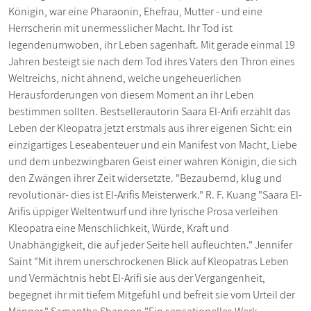
Königin, war eine Pharaonin, Ehefrau, Mutter - und eine
Herrscherin mit unermesslicher Macht. Ihr Tod ist
legendenumwoben, ihr Leben sagenhaft. Mit gerade einmal 19
Jahren besteigt sie nach dem Tod ihres Vaters den Thron eines
Weltreichs, nicht ahnend, welche ungeheuerlichen
Herausforderungen von diesem Moment an ihr Leben
bestimmen sollten. Bestsellerautorin Saara El-Arifi erzählt das
Leben der Kleopatra jetzt erstmals aus ihrer eigenen Sicht: ein
einzigartiges Leseabenteuer und ein Manifest von Macht, Liebe
und dem unbezwingbaren Geist einer wahren Königin, die sich
den Zwängen ihrer Zeit widersetzte. "Bezaubernd, klug und
revolutionär- dies ist El-Arifis Meisterwerk." R. F. Kuang "Saara El-
Arifis üppiger Weltentwurf und ihre lyrische Prosa verleihen
Kleopatra eine Menschlichkeit, Würde, Kraft und
Unabhängigkeit, die auf jeder Seite hell aufleuchten." Jennifer
Saint "Mit ihrem unerschrockenen Blick auf Kleopatras Leben
und Vermächtnis hebt El-Arifi sie aus der Vergangenheit,
begegnet ihr mit tiefem Mitgefühl und befreit sie vom Urteil der