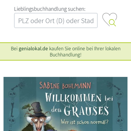
L‍i‍e‍b‍l‍i‍n‍g‍s‍b‍u‍c‍h‍h‍a‍n‍d‍l‍u‍n‍g‍ ‍s‍u‍c‍h‍e‍n‍:‍
Bei
genialokal.de
kaufen Sie online bei Ihrer lokalen
Buchhandlung!