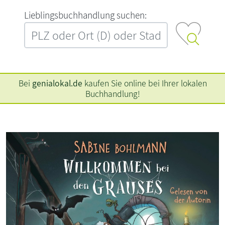
L‍i‍e‍b‍l‍i‍n‍g‍s‍b‍u‍c‍h‍h‍a‍n‍d‍l‍u‍n‍g‍ ‍s‍u‍c‍h‍e‍n‍:‍
Bei
genialokal.de
kaufen Sie online bei Ihrer lokalen
Buchhandlung!