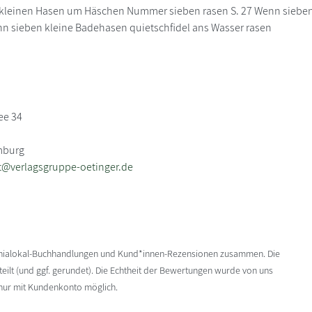
 kleinen Hasen um Häschen Nummer sieben rasen S. 27 Wenn sieben f
nn sieben kleine Badehasen quietschfidel ans Wasser rasen
ee 34
mburg
@verlagsgruppe-oetinger.de
enialokal-Buchhandlungen und Kund*innen-Rezensionen zusammen. Die
ilt (und ggf. gerundet). Die Echtheit der Bewertungen wurde von uns
 nur mit Kundenkonto möglich.