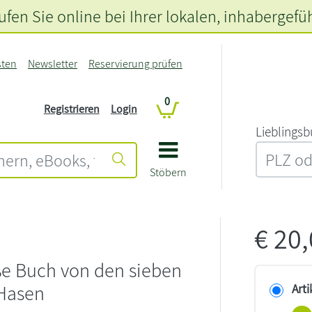
fen Sie online bei Ihrer lokalen
, inhabergefü
sten
Newsletter
Reservierung prüfen
0
Registrieren
Login
L‍i‍e‍b‍l‍i‍n‍g‍s‍b
Stöbern
€
20
ße Buch von den sieben
 Hasen
Arti