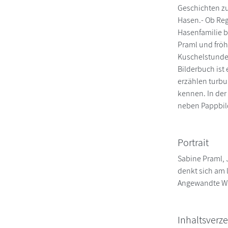
Geschichten zu
Hasen.- Ob Reg
Hasenfamilie b
Praml und fröh
Kuschelstunden
Bilderbuch ist
erzählen turbu
kennen. In der
neben Pappbil
Portrait
Sabine Praml, J
denkt sich am 
Angewandte Wis
Inhaltsverze