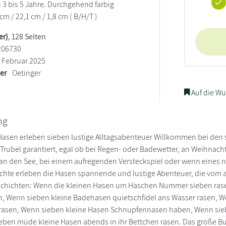
3 bis 5 Jahre. Durchgehend farbig
5 cm / 22,1 cm / 1,8 cm ( B/H/T )
er)
, 128 Seiten
206730
Februar 2025
ler
Oetinger
Auf die Wu
ng
Hasen erleben sieben lustige Alltagsabenteuer Willkommen bei den s
Trubel garantiert, egal ob bei Regen- oder Badewetter, an Weihnacht
an den See, bei einem aufregenden Versteckspiel oder wenn eines 
ichte erleben die Hasen spannende und lustige Abenteuer, die vom 
schichten: Wenn die kleinen Hasen um Häschen Nummer sieben rasen
n, Wenn sieben kleine Badehasen quietschfidel ans Wasser rasen,
 rasen, Wenn sieben kleine Hasen Schnupfennasen haben, Wenn sie
eben müde kleine Hasen abends in ihr Bettchen rasen. Das große B