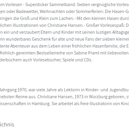
m Vorlesen - Superdicker Sammelband: Sieben vergnügliche Vorlese
en oder Badewetter, Weihnachten oder Sommerferien: Die Hasen-Ge
ringen die Groß und Klein zum Lachen.- Mit den kleinen Hasen durch
lichen Illustrationen von Christiane Hansen.- Großer Vorlesespaß
 ein und verzaubert Eltern und Kinder mit seinen lustigen Alltagsg
 ein wunderbares Geschenk für alte und neue Fans der sieben klein
lente Abenteuer aus dem Leben einer fröhlichen Hasenfamilie, die El
 fröhlich-gereimten Bestsellerreihe von Sabine Praml mit liebevollen
derbüchern auch Vorlesebücher, Spiele und CDs.
ahrgang 1970, war viele Jahre als Lektorin in Kinder- und Jugendbuch
liebsten Reime aus. Christiane Hansen, 1973 in Würzburg geboren, st
senschaften in Hamburg. Sie arbeitet als freie Illustratorin von Ki
ichnis