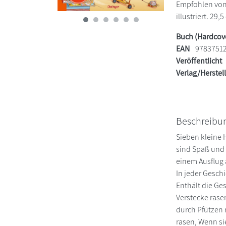
Empfohlen von 
illustriert. 29,
Buch (Hardcov
EAN
9783751
Veröffentlicht
Verlag/Herstel
Beschreibu
Sieben kleine 
sind Spaß und 
einem Ausflug 
In jeder Gesch
Enthält die Ge
Verstecke rase
durch Pfützen
rasen, Wenn si