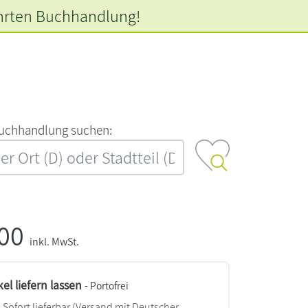
hrten
Buchhandlung!
‍u‍c‍h‍h‍a‍n‍d‍l‍u‍n‍g‍ ‍s‍u‍c‍h‍e‍n‍:‍
,00
inkl. MwSt.
kel liefern lassen
- Portofrei
Sofort lieferbar
(Versand mit Deutscher