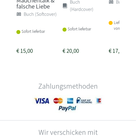
Mädchentalk &
Buch
Buch (Sof
falsche Liebe
(Hardcover)
Buch (Softcover)
Lieferbar inne
von 1-2 Woch
Sofort lieferbar
Sofort lieferbar
€
15,00
€
20,00
€
17,00
Zahlungsmethoden
Wir verschicken mit