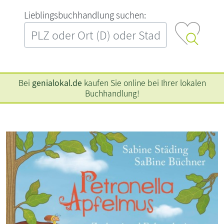
L‍i‍e‍b‍l‍i‍n‍g‍s‍b‍u‍c‍h‍h‍a‍n‍d‍l‍u‍n‍g‍ ‍s‍u‍c‍h‍e‍n‍:‍
Bei
genialokal.de
kaufen Sie online bei Ihrer lokalen
Buchhandlung!