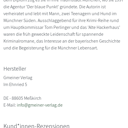
die Agentur 'Der blaue Punkt' gründete. Die Autorin ist
verheiratet und lebt mit Mann, zwei Teenagern und Hund im
Münchner Süden. Ausschlaggebend für ihre Krimi-Reihe rund
um Hauptkommissar Tom Perlinger und das 'Alte Hackerhaus'
waren die früh geweckte Leidenschaft für spannende
Kriminalromane, das Interesse an der bayerischen Geschichte
und die Begeisterung für die Münchner Lebensart.
Hersteller
Gmeiner Verlag
Im Ehnried 5
DE - 88605 Meßkirch
E-Mail:
info@gmeiner-verlag.de
Kund*innen-Rezensionen