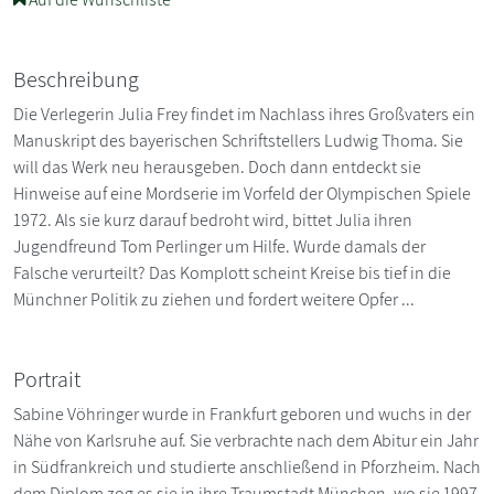
Beschreibung
Die Verlegerin Julia Frey findet im Nachlass ihres Großvaters ein
Manuskript des bayerischen Schriftstellers Ludwig Thoma. Sie
will das Werk neu herausgeben. Doch dann entdeckt sie
Hinweise auf eine Mordserie im Vorfeld der Olympischen Spiele
1972. Als sie kurz darauf bedroht wird, bittet Julia ihren
Jugendfreund Tom Perlinger um Hilfe. Wurde damals der
Falsche verurteilt? Das Komplott scheint Kreise bis tief in die
Münchner Politik zu ziehen und fordert weitere Opfer ...
Portrait
Sabine Vöhringer wurde in Frankfurt geboren und wuchs in der
Nähe von Karlsruhe auf. Sie verbrachte nach dem Abitur ein Jahr
in Südfrankreich und studierte anschließend in Pforzheim. Nach
dem Diplom zog es sie in ihre Traumstadt München, wo sie 1997