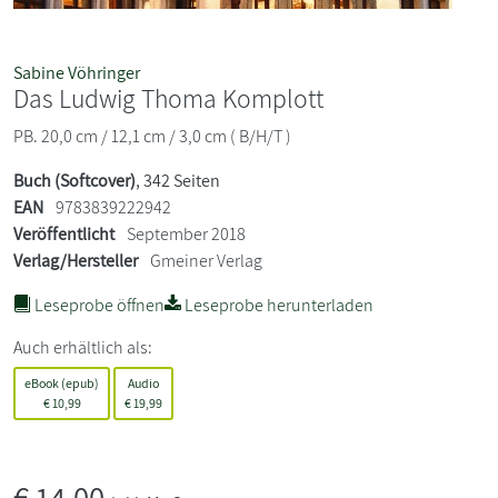
Sabine Vöhringer
Das Ludwig Thoma Komplott
PB. 20,0 cm / 12,1 cm / 3,0 cm ( B/H/T )
Buch (Softcover)
, 342 Seiten
EAN
9783839222942
Veröffentlicht
September 2018
Verlag/Hersteller
Gmeiner Verlag
Leseprobe öffnen
Leseprobe herunterladen
Auch erhältlich als:
eBook (epub)
Audio
€
10,99
€
19,99
€
14,00