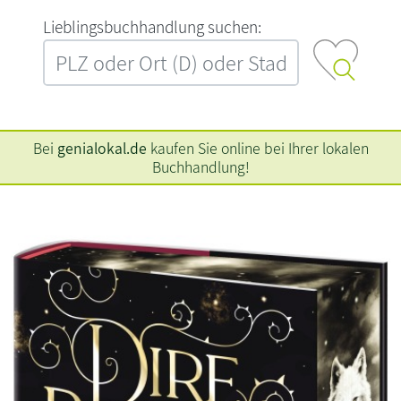
L‍i‍e‍b‍l‍i‍n‍g‍s‍b‍u‍c‍h‍h‍a‍n‍d‍l‍u‍n‍g‍ ‍s‍u‍c‍h‍e‍n‍:‍
Bei
genialokal.de
kaufen Sie online bei Ihrer lokalen
Buchhandlung!