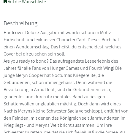
Auf die Wunschliste
Beschreibung
Hardcover-Deluxe-Ausgabe mit wunderschönem Motiv-
Farbschnitt und exklusiver Character Card. Dieses Buch hat
einen Wendeumschlag. Das heißt, du entscheidest, welches
Cover bei dir zu sehen sein soll.
Are you ready to bond? Das aufregendste Leseerlebnis des
Jahres für alle Fans von Hunger Games und Fourth Wing! Die
junge Meryn Cooper hat Nocturnas Kriegerelite, die
Gebundenen, schon immer gehasst. Denn während die
Bevölkerung in Armut lebt, sind die Gebundenen reich,
gnadenlos und durch ihr mentales Band zu riesigen
Schattenwölfen unglaublich mächtig. Doch dann wird eines
Nachts Meryns kleine Schwester Saela verschleppt, entführt von
den Feinden, mit denen das Königreich seit Jahrhunderten im
Krieg liegt - und Meryns Welt bricht zusammen. Um ihre
Schwester zu retten, meldet sie sich freiwillig für die Armee. Als