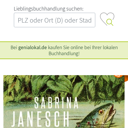
L‍i‍e‍b‍l‍i‍n‍g‍s‍b‍u‍c‍h‍h‍a‍n‍d‍l‍u‍n‍g‍ ‍s‍u‍c‍h‍e‍n‍:‍
Bei
genialokal.de
kaufen Sie online bei Ihrer lokalen
Buchhandlung!