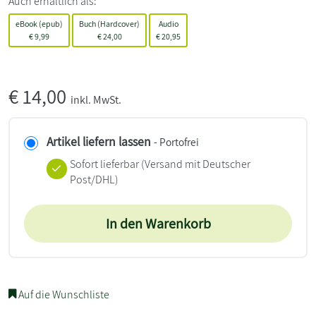
Auch erhältlich als:
eBook (epub)
Buch (Hardcover)
Audio
€
9,99
€
24,00
€
20,95
€
14,00
inkl. MwSt.
Artikel liefern lassen
- Portofrei
Sofort lieferbar
(Versand mit Deutscher
Post/DHL)
In den Warenkorb
Auf die Wunschliste