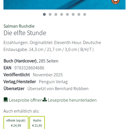
Salman Rushdie
Die elfte Stunde
Erzählungen. Originaltitel: Eleventh Hour. Deutsche
Erstausgabe. 14,3 cm / 21,7 cm / 3,0 cm ( B/H/T )
Buch (Hardcover)
, 285 Seiten
EAN
9783328604686
Veröffentlicht
November 2025
Verlag/Hersteller
Penguin Verlag
Übersetzer
Übersetzt von Bernhard Robben
Leseprobe öffnen
Leseprobe herunterladen
Auch erhältlich als:
eBook (epub)
Audio
€
24,99
€
21,95