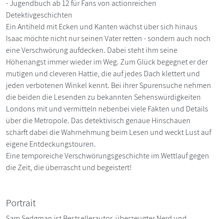
- Jugendbuch ab 12 für Fans von actionreichen
Detektivgeschichten
Ein Antiheld mit Ecken und Kanten wächst über sich hinaus
Isaac möchte nicht nur seinen Vater retten - sondern auch noch
eine Verschwörung aufdecken. Dabei steht ihm seine
Höhenangst immer wieder im Weg. Zum Glück begegnet er der
mutigen und cleveren Hattie, die auf jedes Dach klettert und
jeden verbotenen Winkel kennt. Bei ihrer Spurensuche nehmen
die beiden die Lesenden zu bekannten Sehenswürdigkeiten
Londons mit und vermitteln nebenbei viele Fakten und Details
über die Metropole. Das detektivisch genaue Hinschauen
schärft dabei die Wahrnehmung beim Lesen und weckt Lust auf
eigene Entdeckungstouren.
Eine temporeiche Verschwörungsgeschichte im Wettlauf gegen
die Zeit, die überrascht und begeistert!
Portrait
Sam Sedgman ist Bestsellerautor, überzeugter Nerd und