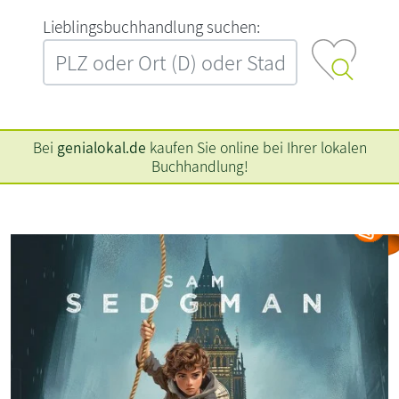
L‍i‍e‍b‍l‍i‍n‍g‍s‍b‍u‍c‍h‍h‍a‍n‍d‍l‍u‍n‍g‍ ‍s‍u‍c‍h‍e‍n‍:‍
Bei
genialokal.de
kaufen Sie online bei Ihrer lokalen
Buchhandlung!