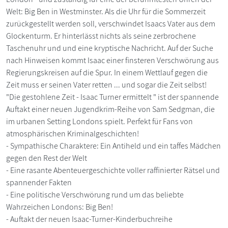
Welt: Big Ben in Westminster. Als die Uhr für die Sommerzeit
zurückgestellt werden soll, verschwindet Isaacs Vater aus dem
Glockenturm. Er hinterlässt nichts als seine zerbrochene
Taschenuhr und und eine kryptische Nachricht. Auf der Suche
nach Hinweisen kommt Isaac einer finsteren Verschwörung aus
Regierungskreisen auf die Spur. In einem Wettlauf gegen die
Zeit muss er seinen Vater retten ... und sogar die Zeit selbst!
"Die gestohlene Zeit - Isaac Turner ermittelt " ist der spannende
Auftakt einer neuen Jugendkrim-Reihe von Sam Sedgman, die
im urbanen Setting Londons spielt. Perfekt für Fans von
atmosphärischen Kriminalgeschichten!
- Sympathische Charaktere: Ein Antiheld und ein taffes Mädchen
gegen den Rest der Welt
- Eine rasante Abenteuergeschichte voller raffinierter Rätsel und
spannender Fakten
- Eine politische Verschwörung rund um das beliebte
Wahrzeichen Londons: Big Ben!
- Auftakt der neuen Isaac-Turner-Kinderbuchreihe