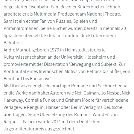
begeisterter Eisenbahn-Fan. Bevor er Kinderbücher schrieb,
arbeitete er als Multimedia-Produzent am National Theatre.
Sam ist ein echter Fan von Puzzles, Spielen und
Kriminalromanen. Seine Bücher wurden bereits in mehr als 20
Sprachen übersetzt. Er lebt in London, direkt über einem
Bahnhof.
André Mumot, geboren 1979 in Helmstedt, studierte
Kulturwissenschaften an der Universität Hildesheim und
promovierte mit der Dissertation 'Bewegung und Subjekt. Zur
Kontinuität eines literarischen Motivs von Petraca bis Stifter, von
Bernhard bis Ransmayr.'
Als Übersetzer englischsprachiger Romane und Sachbücher hat
er die Werke namhafter Autoren wie Neil Gaiman, Jo Nesbø, Nick
Harkaway, Cornelia Funke und Graham Moore für verschiedene
Verlage wie Penguin, Hanser oder Berlin Verlag ins Deutsche
übertragen. Seine Übersetzung des Romans 'Wunder' von
Raquel J. Palacio wurde 2014 mit dem Deutschen
Jugendliteraturpreis ausgezeichnet.