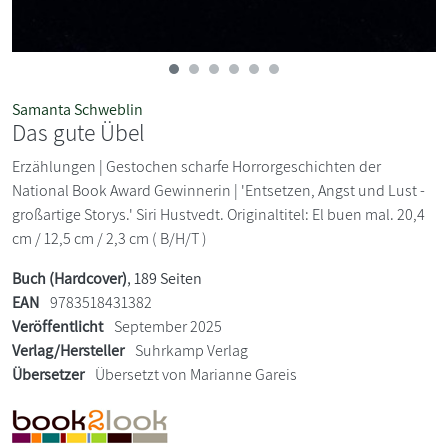
Samanta Schweblin
Das gute Übel
Erzählungen | Gestochen scharfe Horrorgeschichten der
National Book Award Gewinnerin | 'Entsetzen, Angst und Lust -
großartige Storys.' Siri Hustvedt. Originaltitel: El buen mal. 20,4
cm / 12,5 cm / 2,3 cm ( B/H/T )
Buch (Hardcover)
, 189 Seiten
EAN
9783518431382
Veröffentlicht
September 2025
Verlag/Hersteller
Suhrkamp Verlag
Übersetzer
Übersetzt von Marianne Gareis