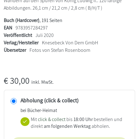
Wandern auf den Spuren von König Ludwig II.. 120 farbige
Abbildungen. 26,1 cm / 21,2 cm / 2,8 cm ( B/H/T )
Buch (Hardcover)
, 191 Seiten
EAN
9783957284297
Veröffentlicht
Juli 2020
Verlag/Hersteller
Knesebeck Von Dem GmbH
Übersetzer
Fotos von Stefan Rosenboom
€
30,00
inkl. MwSt.
Abholung (click & collect)
bei Bücher-Heimat
Mit
click & collect
bis
18:00 Uhr
bestellen und
direkt
am folgenden Werktag
abholen.