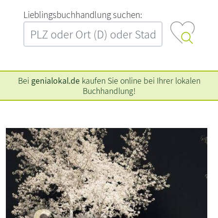
L‍i‍e‍b‍l‍i‍n‍g‍s‍b‍u‍c‍h‍h‍a‍n‍d‍l‍u‍n‍g‍ ‍s‍u‍c‍h‍e‍n‍:‍
Bei
genialokal.de
kaufen Sie online bei Ihrer lokalen
Buchhandlung!