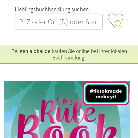
L‍i‍e‍b‍l‍i‍n‍g‍s‍b‍u‍c‍h‍h‍a‍n‍d‍l‍u‍n‍g‍ ‍s‍u‍c‍h‍e‍n‍:‍
Bei
genialokal.de
kaufen Sie online bei Ihrer lokalen
Buchhandlung!