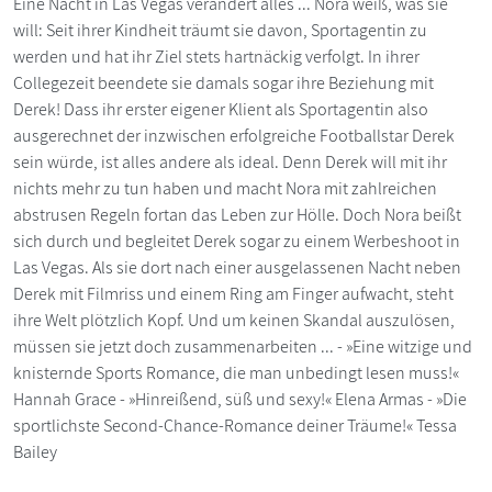
Eine Nacht in Las Vegas verändert alles ... Nora weiß, was sie
will: Seit ihrer Kindheit träumt sie davon, Sportagentin zu
werden und hat ihr Ziel stets hartnäckig verfolgt. In ihrer
Collegezeit beendete sie damals sogar ihre Beziehung mit
Derek! Dass ihr erster eigener Klient als Sportagentin also
ausgerechnet der inzwischen erfolgreiche Footballstar Derek
sein würde, ist alles andere als ideal. Denn Derek will mit ihr
nichts mehr zu tun haben und macht Nora mit zahlreichen
abstrusen Regeln fortan das Leben zur Hölle. Doch Nora beißt
sich durch und begleitet Derek sogar zu einem Werbeshoot in
Las Vegas. Als sie dort nach einer ausgelassenen Nacht neben
Derek mit Filmriss und einem Ring am Finger aufwacht, steht
ihre Welt plötzlich Kopf. Und um keinen Skandal auszulösen,
müssen sie jetzt doch zusammenarbeiten ... - »Eine witzige und
knisternde Sports Romance, die man unbedingt lesen muss!«
Hannah Grace - »Hinreißend, süß und sexy!« Elena Armas - »Die
sportlichste Second-Chance-Romance deiner Träume!« Tessa
Bailey