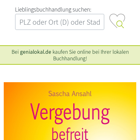
L‍i‍e‍b‍l‍i‍n‍g‍s‍b‍u‍c‍h‍h‍a‍n‍d‍l‍u‍n‍g‍ ‍s‍u‍c‍h‍e‍n‍:‍
Bei
genialokal.de
kaufen Sie online bei Ihrer lokalen
Buchhandlung!