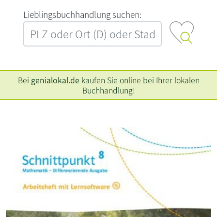
L‍i‍e‍b‍l‍i‍n‍g‍s‍b‍u‍c‍h‍h‍a‍n‍d‍l‍u‍n‍g‍ ‍s‍u‍c‍h‍e‍n‍:‍
Bei
genialokal.de
kaufen Sie online bei Ihrer lokalen
Buchhandlung!