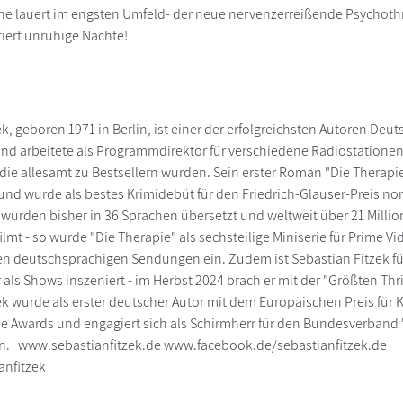
e lauert im engsten Umfeld- der neue nervenzerreißende Psychothril
tiert unruhige Nächte!
k, geboren 1971 in Berlin, ist einer der erfolgreichsten Autoren Deut
nd arbeitete als Programmdirektor für verschiedene Radiostationen 
 die allesamt zu Bestsellern wurden. Sein erster Roman "Die Therapie
e und wurde als bestes Krimidebüt für den Friedrich-Glauser-Preis no
 wurden bisher in 36 Sprachen übersetzt und weltweit über 21 Millio
filmt - so wurde "Die Therapie" als sechsteilige Miniserie für Prime Vi
n deutschsprachigen Sendungen ein. Zudem ist Sebastian Fitzek fü
 als Shows inszeniert - im Herbst 2024 brach er mit der "Größten Thr
k wurde als erster deutscher Autor mit dem Europäischen Preis für Kri
me Awards und engagiert sich als Schirmherr für den Bundesverband "
lin. www.sebastianfitzek.de www.facebook.de/sebastianfitzek.de
ianfitzek