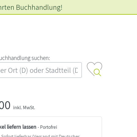
hrten
Buchhandlung!
‍u‍c‍h‍h‍a‍n‍d‍l‍u‍n‍g‍ ‍s‍u‍c‍h‍e‍n‍:‍
,00
inkl. MwSt.
kel liefern lassen
- Portofrei
Sofort lieferbar
(Versand mit Deutscher