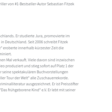
ler von #1-Bestseller-Autor Sebastian Fitzek
schlands. Er studierte Jura, promovierte im
in Deutschland. Seit 2006 schreibt Fitzek
" eroberte innerhalb kürzester Zeit die
miniert.
nen Mal verkauft. Viele davon sind inzwischen
deo produziert und stieg sofort auf Platz 1 der
r seine spektakulären Buchvorstellungen
iller Tour der Welt" alle Zuschauerrekorde.
minalliteratur ausgezeichnet. Er ist Preisstifter
Das frühgeborene Kind" e.V. Er lebt mit seiner