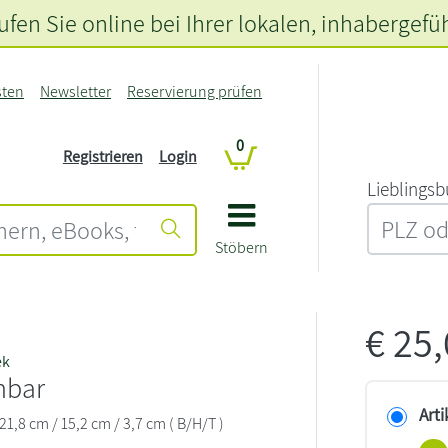
fen Sie online bei Ihrer lokalen
, inhabergefü
sten
Newsletter
Reservierung prüfen
0
Registrieren
Login
L‍i‍e‍b‍l‍i‍n‍g‍s‍b
Stöbern
€
25
ek
hbar
Arti
 21,8 cm / 15,2 cm / 3,7 cm ( B/H/T )