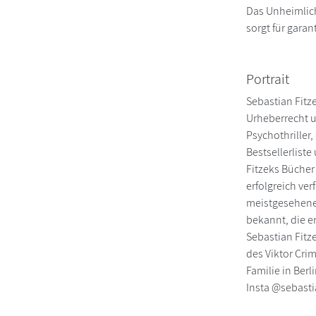
Das Unheimlich
sorgt für garan
Portrait
Sebastian Fitze
Urheberrecht u
Psychothriller,
Bestsellerlist
Fitzeks Bücher
erfolgreich ver
meistgesehene
bekannt, die er
Sebastian Fitze
des Viktor Cri
Familie in Ber
Insta @sebast