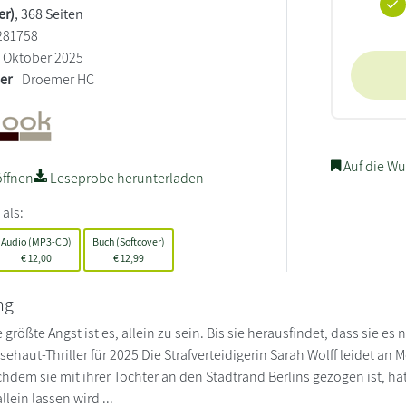
er)
, 368 Seiten
281758
Oktober 2025
ler
Droemer HC
Auf die Wu
ffnen
Leseprobe herunterladen
 als:
Audio (MP3-CD)
Buch (Softcover)
€
12,00
€
12,99
ng
e größte Angst ist es, allein zu sein. Bis sie herausfindet, dass sie es 
nsehaut-Thriller für 2025 Die Strafverteidigerin Sarah Wolff leidet a
chdem sie mit ihrer Tochter an den Stadtrand Berlins gezogen ist, ha
lein lassen wird ...