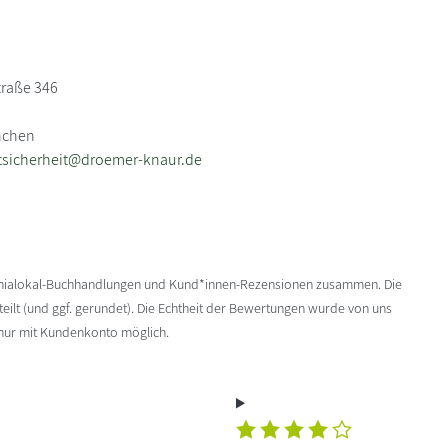
traße 346
nchen
tsicherheit@droemer-knaur.de
enialokal-Buchhandlungen und Kund*innen-Rezensionen zusammen. Die
ilt (und ggf. gerundet). Die Echtheit der Bewertungen wurde von uns
 nur mit Kundenkonto möglich.