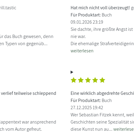
ll.tastic
Hat mich nicht voll überzeugt!
g
Für Produktart:
Buch
09.01.2026 23:19
Sie dachte, ihre größte Angst ist 
l für das Buch gewesen, denn
nie war.
en Typen von gegenüb...
Die ehemalige Strafverteidigerin
weiterlesen
verlief teilweise schleppend
Eine wirklich abgedrehte Gesch
Für Produktart:
Buch
27.12.2025 19:42
Wer Sebastian Fitzek kennt, wei
 Klappentext war ansprechend
Geschichten seine Spezialität s
ch vom Autor gefreut.
diese Kunst nun au...
weiterles