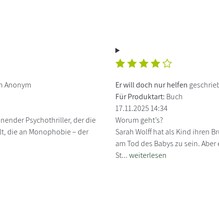
on Anonym
Er will doch nur helfen
geschrieb
Für Produktart:
Buch
17.11.2025 14:34
nender Psychothriller, der die
Worum geht’s?
hlt, die an Monophobie – der
Sarah Wolff hat als Kind ihren B
am Tod des Babys zu sein. Aber 
St...
weiterlesen