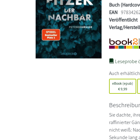
Buch (Hardcov
EAN
9783426
Veröffentlicht
Verlag/Herstel
Leseprobe ö
Auch erhältlich
eBook (epub)
€
9,99
Beschreibu
Sie dachte, ihr
raffinierter Gä
nicht weiß: Na
Sekunde lang al