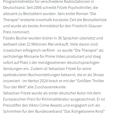
Programmdirektor für verschiedene Radiostationen in
Deutschland. Seit 2006 schreibt Fitzek Psychothriller, die
allesamt zu Bestsellern wurden. Sein erster Roman "Die
Therapie" eroberte innerhalb kürzester Zeit die Bestsellerliste
und wurde als bestes Krimidebüt für den Friedrich-Glauser-
Preis nominiert.
Fitzeks Bücher wurden bisher in 36 Sprachen übersetzt und
weltweit über 21 Millionen Mal verkauft. Viele davon sind
inzwischen erfolgreich verfilmt - so wurde "Die Therapie" als
sechsteilige Miniserie für Prime Video produziert und stieg
sofort auf Platz 1 der meistgesehenen deutschsprachigen
Sendungen ein. Zudem ist Sebastian Fitzek für seine
spektakulären Buchvorstellungen bekannt, die er als Shows
inszeniert - im Herbst 2024 brach er mit der "Größten Thriller
Tour der Welt" alle Zuschauerrekorde.
Sebastian Fitzek wurde als erster deutscher Autor mit dem
Europäischen Preis für Kriminalliteratur ausgezeichnet. Er ist
Preisstifter des Viktor Crime Awards und engagiert sich als
Schirmherr für den Bundesverband "Das frühgeborene Kind"