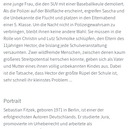
eine junge Frau, die den SUV mit einer Baseballkeule demoliert.
Als die Polizei auf der Bildfläche erscheint, ergreifen Sascha und
die Unbekannte die Flucht und platzen in den Elternabend
einer 5. Klasse. Um die Nacht nicht in Polizeigewahrsam zu
verbringen, bleibt ihnen keine andere Wahl: Sie müssen in die
Rolle von Christin und Lutz Schmolke schlüpfen, den Eltern des
11jährigen Hector, die bislang jede Schulveranstaltung
versäumten. Zwei wildfremde Menschen, zwischen denen kaum
größeres Streitpotential herrschen könnte, geben sich als Vater
und Mutter eines ihnen völlig unbekannten Kindes aus. Dabei
ist die Tatsache, dass Hector der größte Rüpel der Schule ist,
sehr schnell ihr kleinstes Problem ...
Portrait
Sebastian Fitzek, geboren 1971 in Berlin, ist einer der
erfolgreichsten Autoren Deutschlands. Er studierte Jura,
promovierte im Urheberrecht und arbeitete als