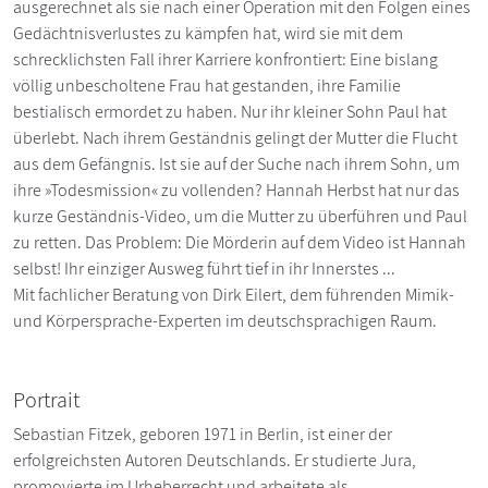
ausgerechnet als sie nach einer Operation mit den Folgen eines
Gedächtnisverlustes zu kämpfen hat, wird sie mit dem
schrecklichsten Fall ihrer Karriere konfrontiert: Eine bislang
völlig unbescholtene Frau hat gestanden, ihre Familie
bestialisch ermordet zu haben. Nur ihr kleiner Sohn Paul hat
überlebt. Nach ihrem Geständnis gelingt der Mutter die Flucht
aus dem Gefängnis. Ist sie auf der Suche nach ihrem Sohn, um
ihre »Todesmission« zu vollenden? Hannah Herbst hat nur das
kurze Geständnis-Video, um die Mutter zu überführen und Paul
zu retten. Das Problem: Die Mörderin auf dem Video ist Hannah
selbst! Ihr einziger Ausweg führt tief in ihr Innerstes ...
Mit fachlicher Beratung von Dirk Eilert, dem führenden Mimik-
und Körpersprache-Experten im deutschsprachigen Raum.
Portrait
Sebastian Fitzek, geboren 1971 in Berlin, ist einer der
erfolgreichsten Autoren Deutschlands. Er studierte Jura,
promovierte im Urheberrecht und arbeitete als