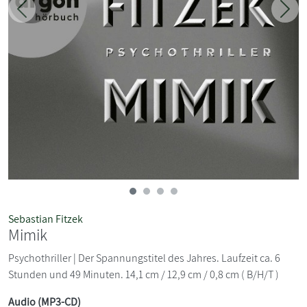
Zurück
Weit
Sebastian Fitzek
Mimik
Psychothriller | Der Spannungstitel des Jahres. Laufzeit ca. 6
Stunden und 49 Minuten. 14,1 cm / 12,9 cm / 0,8 cm ( B/H/T )
Audio (MP3-CD)