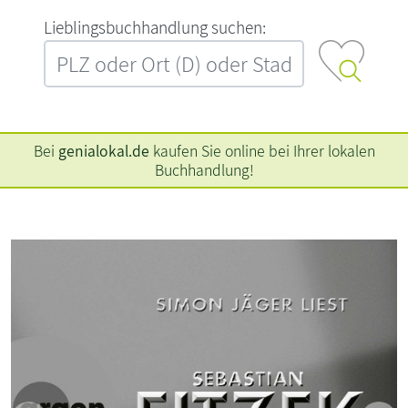
L‍i‍e‍b‍l‍i‍n‍g‍s‍b‍u‍c‍h‍h‍a‍n‍d‍l‍u‍n‍g‍ ‍s‍u‍c‍h‍e‍n‍:‍
Bei
genialokal.de
kaufen Sie online bei Ihrer lokalen
Buchhandlung!