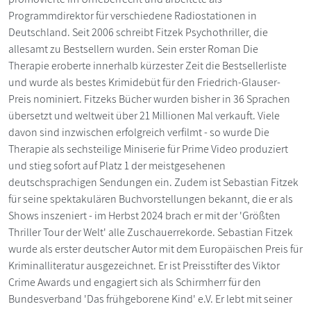
Programmdirektor für verschiedene Radiostationen in
Deutschland. Seit 2006 schreibt Fitzek Psychothriller, die
allesamt zu Bestsellern wurden. Sein erster Roman Die
Therapie eroberte innerhalb kürzester Zeit die Bestsellerliste
und wurde als bestes Krimidebüt für den Friedrich-Glauser-
Preis nominiert. Fitzeks Bücher wurden bisher in 36 Sprachen
übersetzt und weltweit über 21 Millionen Mal verkauft. Viele
davon sind inzwischen erfolgreich verfilmt - so wurde Die
Therapie als sechsteilige Miniserie für Prime Video produziert
und stieg sofort auf Platz 1 der meistgesehenen
deutschsprachigen Sendungen ein. Zudem ist Sebastian Fitzek
für seine spektakulären Buchvorstellungen bekannt, die er als
Shows inszeniert - im Herbst 2024 brach er mit der 'Größten
Thriller Tour der Welt' alle Zuschauerrekorde. Sebastian Fitzek
wurde als erster deutscher Autor mit dem Europäischen Preis für
Kriminalliteratur ausgezeichnet. Er ist Preisstifter des Viktor
Crime Awards und engagiert sich als Schirmherr für den
Bundesverband 'Das frühgeborene Kind' e.V. Er lebt mit seiner