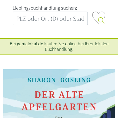
L‍i‍e‍b‍l‍i‍n‍g‍s‍b‍u‍c‍h‍h‍a‍n‍d‍l‍u‍n‍g‍ ‍s‍u‍c‍h‍e‍n‍:‍
Bei
genialokal.de
kaufen Sie online bei Ihrer lokalen
Buchhandlung!