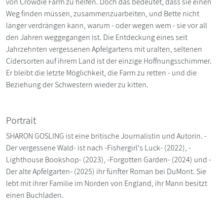
von Crowdie Farm zu helfen. Doch das bedeutet, dass sie einen
Weg finden müssen, zusammenzuarbeiten, und Bette nicht
länger verdrängen kann, warum - oder wegen wem - sie vor all
den Jahren weggegangen ist. Die Entdeckung eines seit
Jahrzehnten vergessenen Apfelgartens mit uralten, seltenen
Cidersorten auf ihrem Land ist der einzige Hoffnungsschimmer.
Er bleibt die letzte Möglichkeit, die Farm zu retten - und die
Beziehung der Schwestern wieder zu kitten.
Portrait
SHARON GOSLING ist eine britische Journalistin und Autorin. -
Der vergessene Wald- ist nach -Fishergirl's Luck- (2022), -
Lighthouse Bookshop- (2023), -Forgotten Garden- (2024) und -
Der alte Apfelgarten- (2025) ihr fünfter Roman bei DuMont. Sie
lebt mit ihrer Familie im Norden von England, ihr Mann besitzt
einen Buchladen.