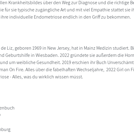
ellen Krankheitsbildes über den Weg zur Diagnose und die richtige Be
ie für sie typische zugängliche Art und mit viel Empathie stattet sie
ihre individuelle Endometriose endlich in den Griff zu bekommen.
 de Liz, geboren 1969 in New Jersey, hat in Mainz Medizin studiert. Bi
d Geburtshilfe in Wiesbaden. 2022 gründete sie außerdem die Hormon
und um weibliche Gesundheit. 2019 erschien ihr Buch Unverschämt. 
an On Fire. Alles über die fabelhaften Wechseljahre, 2022 Girl on Fi
ose - Alles, was du wirklich wissen müsst.
henbuch
9
mburg