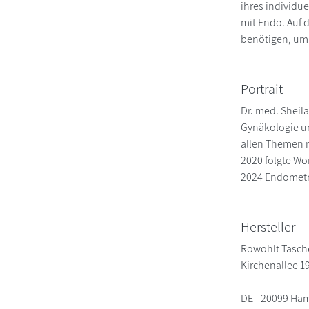
ihres individu
mit Endo. Auf d
benötigen, um 
Portrait
Dr. med. Sheila
Gynäkologie un
allen Themen r
2020 folgte Wom
2024 Endometri
Hersteller
Rowohlt Tasc
Kirchenallee 1
DE - 20099 Ha