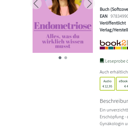
Zurück
Weiter
Buch (Softcove
EAN
9783499
Veröffentlicht
Verlag/Herstel
Leseprobe ö
Auch erhältlich
Audio
eBook
€
12,95
€
4
Beschreibu
Ein unverzicht
Erschöpfung - 
Gynäkologin un