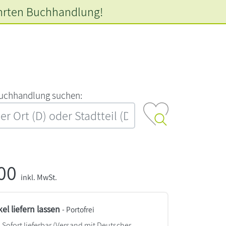
hrten
Buchhandlung!
‍u‍c‍h‍h‍a‍n‍d‍l‍u‍n‍g‍ ‍s‍u‍c‍h‍e‍n‍:‍
,00
inkl. MwSt.
kel liefern lassen
- Portofrei
Sofort lieferbar
(Versand mit Deutscher