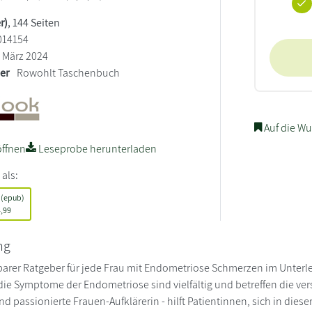
r)
, 144 Seiten
014154
März 2024
ler
Rowohlt Taschenbuch
Auf die Wu
ffnen
Leseprobe herunterladen
 als:
 (epub)
,99
ng
barer Ratgeber für jede Frau mit Endometriose Schmerzen im Unter
die Symptome der Endometriose sind vielfältig und betreffen die vers
d passionierte Frauen-Aufklärerin - hilft Patientinnen, sich in die