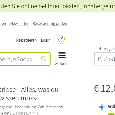
fen Sie online bei Ihrer lokalen
, inhabergefü
sten
Newsletter
Reservierung prüfen
0
Registrieren
Login
L‍i‍e‍b‍l‍i‍n‍g‍s‍b
Stöbern
€
12
iose - Alles, was du
 wissen musst
Arti
agnose - Behandlung. Zahlreiche s/w-
12,4 cm / 1,3 cm ( B/H/T )