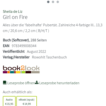
Sheila de Liz
Girl on Fire
Alles über die 'fabelhafte' Pubertät. Zahlreiche 4-farbige Ill.. 13,3
cm / 20,6 cm / 2,2 cm ( B/H/T )
Buch (Softcover)
, 288 Seiten
EAN
9783499008344
Veröffentlicht
August 2022
Verlag/Hersteller
Rowohlt Taschenbuch
Leseprobe öffnen
Leseprobe herunterladen
Auch erhältlich als:
Audio
eBook (epub)
€
15,95
€
14,99