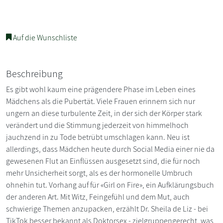
Auf die Wunschliste
Beschreibung
Es gibt wohl kaum eine prägendere Phase im Leben eines
Mädchens als die Pubertät. Viele Frauen erinnern sich nur
ungern an diese turbulente Zeit, in der sich der Körper stark
verändert und die Stimmung jederzeit von himmelhoch
jauchzend in zu Tode betrübt umschlagen kann. Neu ist
allerdings, dass Mädchen heute durch Social Media einer nie da
gewesenen Flut an Einflüssen ausgesetzt sind, die für noch
mehr Unsicherheit sorgt, als es der hormonelle Umbruch
ohnehin tut. Vorhang auf für «Girl on Fire», ein Aufklärungsbuch
der anderen Art. Mit Witz, Feingefühl und dem Mut, auch
schwierige Themen anzupacken, erzählt Dr. Sheila de Liz - bei
TikTok besser bekannt als Doktorsex - zielgruppengerecht, was