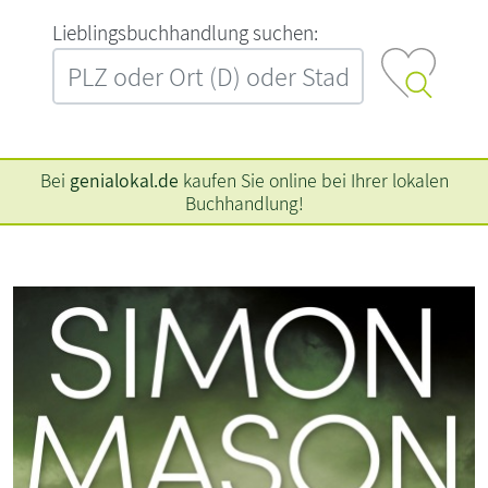
L‍i‍e‍b‍l‍i‍n‍g‍s‍b‍u‍c‍h‍h‍a‍n‍d‍l‍u‍n‍g‍ ‍s‍u‍c‍h‍e‍n‍:‍
Bei
genialokal.de
kaufen Sie online bei Ihrer lokalen
Buchhandlung!