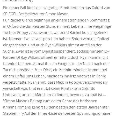
Ein neuer Fall für das einzigartige Ermittlerteam aus Oxford von
SPIEGEL-Bestsellerautor Simon Mason.
Für Rachel Clarke beginnen an einem strahlenden Sommertag
in Oxford die dunkelsten Stunden ihres Lebens: Ihre vierjährige
Tochter Poppy verschwindet, während Rachel kurz abgelenkt
ist. Niemand will etwas gesehen haben. Sofort wird die Polizei
eingeschaltet, und auch Ryan Wilkins nimmt Anteil an der
Suche. Zwar ist er vom Dienst suspendiert, sodass nur sein Ex-
Partner DI Ray Wilkins offiziell ermittelt, doch Ryan kann nicht
tatenlos bleiben. Zumal ihn ein Ereignis in der Nacht nach der
Tat nicht loslässt: 'Mick Dick', ein Kleinkrimineller, kommt bei
einem Unfall ums Leben, nachdem ihn irgendetwas in Panik
versetzt hatte. Ryan ahnt, dass Mick in Poppys Verschwinden
verwickelt war. Und er nutzt seine Kontakte in Oxfords
Unterwelt, um das Mädchen zu finden, bevor es zu spät ist ...
'Simon Masons Beitrag zum edlen Genre des britischen
Kriminalromans gehört zu den besten der letzten Jahrzehnte.'
Stephen Fry Auf der Times-Liste der besten Spannungsromane