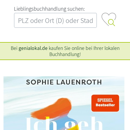
L‍i‍e‍b‍l‍i‍n‍g‍s‍b‍u‍c‍h‍h‍a‍n‍d‍l‍u‍n‍g‍ ‍s‍u‍c‍h‍e‍n‍:‍
Bei
genialokal.de
kaufen Sie online bei Ihrer lokalen
Buchhandlung!