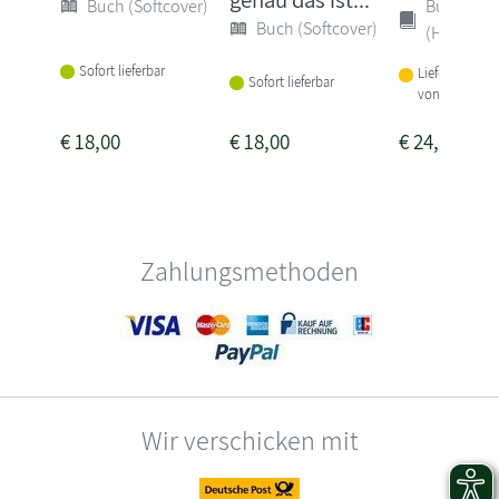
Buch (Softcover)
Buch
Buch (Softcover)
(Hardcove
Sofort lieferbar
Lieferbar inne
Sofort lieferbar
von 3 Woche
€
18,00
€
18,00
€
24,00
Zahlungsmethoden
Wir verschicken mit