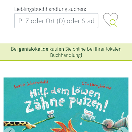
L‍i‍e‍b‍l‍i‍n‍g‍s‍b‍u‍c‍h‍h‍a‍n‍d‍l‍u‍n‍g‍ ‍s‍u‍c‍h‍e‍n‍:‍
Bei
genialokal.de
kaufen Sie online bei Ihrer lokalen
Buchhandlung!