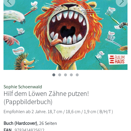
Zurück
Weit
Sophie Schoenwald
Hilf dem Löwen Zähne putzen!
(Pappbilderbuch)
Empfohlen ab 2 Jahre. 18,7 cm / 18,6 cm / 1,9 cm ( B/H/T )
Buch (Hardcover)
, 26 Seiten
EAN
9783414825612