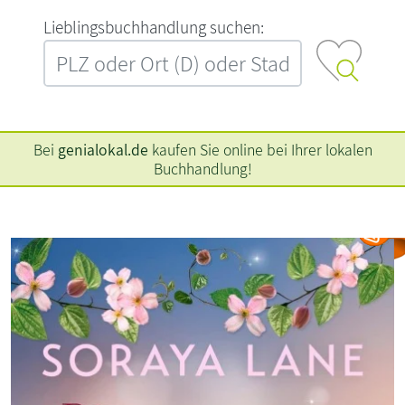
L‍i‍e‍b‍l‍i‍n‍g‍s‍b‍u‍c‍h‍h‍a‍n‍d‍l‍u‍n‍g‍ ‍s‍u‍c‍h‍e‍n‍:‍
Bei
genialokal.de
kaufen Sie online bei Ihrer lokalen
Buchhandlung!