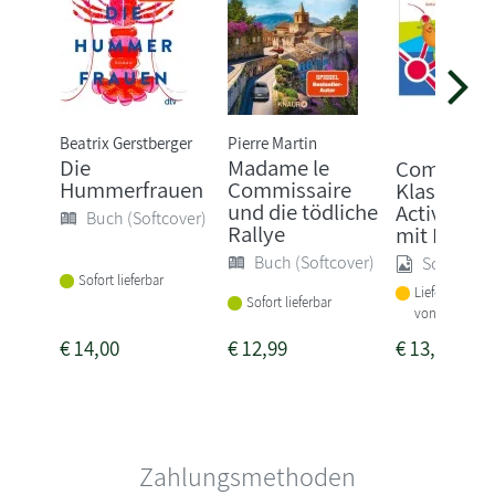
Beatrix Gerstberger
Pierre Martin
Die
Madame le
Come in 3.
Hummerfrauen
Commissaire
Klasse 3.
und die tödliche
Activity B
Buch (Softcover)
Rallye
mit M...
Buch (Softcover)
Sonstige
Sofort lieferbar
Lieferbar inne
Sofort lieferbar
von 1-2 Woch
€
14,00
€
12,99
€
13,95
Zahlungsmethoden