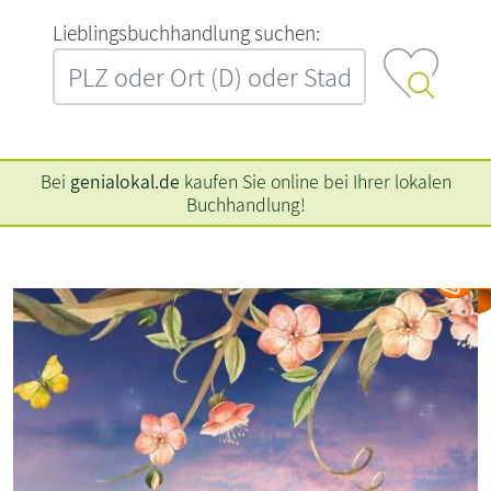
L‍i‍e‍b‍l‍i‍n‍g‍s‍b‍u‍c‍h‍h‍a‍n‍d‍l‍u‍n‍g‍ ‍s‍u‍c‍h‍e‍n‍:‍
Bei
genialokal.de
kaufen Sie online bei Ihrer lokalen
Buchhandlung!