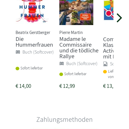
Beatrix Gerstberger
Pierre Martin
Die
Madame le
Come in 3.
Hummerfrauen
Commissaire
Klasse 3.
und die tödliche
Activity B
Buch (Softcover)
Rallye
mit M...
Buch (Softcover)
Sonstige
Sofort lieferbar
Lieferbar inne
Sofort lieferbar
von 1-2 Woch
€
14,00
€
12,99
€
13,95
Zahlungsmethoden