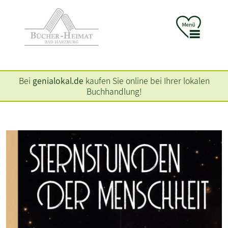
Bei
genialokal.de
kaufen Sie online bei Ihrer lokalen
Buchhandlung!