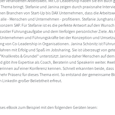
 der veränderten Arbeitswelt. Mit Co-Leadership haben sie ein Buch g
te Thema bringt. Stefanie und Janina zeigen durch praxisnahe Interv
hen Branchen von Start-Up bis DAX Unternehmen, dass die Arbeitswel
 alle - Menschen und Unternehmen - profitieren. Stefanie Junghans i
onzern SAP. Für Stefanie ist es die perfekte Antwort auf den Wunsc
voller Führungsaufgabe und dem Verfolgen persönlicher Ziele. Als
ie Unternehmen und Führungskräfte bei der Konzeption und Umsetz
g von Co-Leadership in Organisationen. Janina Schönitz ist Führu
Jahren mit Erfolg und Spaß im Jobsharing. Sie ist überzeugt von get
 "Knallkrebs & Grundel" unterstützt Janina daher Menschen auf de
d gibt ihre Expertise als Coach, Beraterin und Speakerin weiter. #w
erinnen auf einer Konferenz kennen. Schnell erkannten beide, dass 
hr Präsenz für dieses Thema eint. So entstand der gemeinsame Blog
 LinkedIn großer Beliebtheit erfreut.
ses eBook zum Beispiel mit den folgenden Geräten lesen:
r