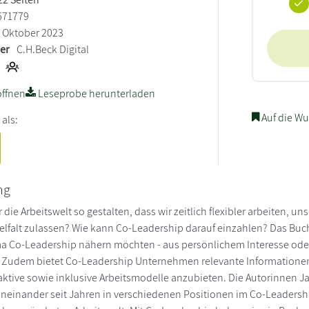
671779
Oktober 2023
ler
C.H.Beck Digital
ffnen
Leseprobe herunterladen
Auf die Wu
 als:
ng
die Arbeitswelt so gestalten, dass wir zeitlich flexibler arbeiten, u
elfalt zulassen? Wie kann Co-Leadership darauf einzahlen? Das Buc
 Co-Leadership nähern möchten - aus persönlichem Interesse oder
. Zudem bietet Co-Leadership Unternehmen relevante Informatio
raktive sowie inklusive Arbeitsmodelle anzubieten. Die Autorinnen 
einander seit Jahren in verschiedenen Positionen im Co-Leadershi