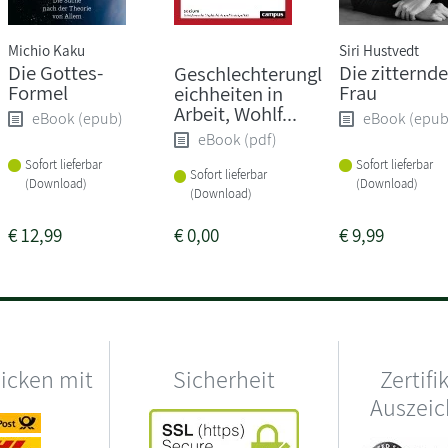
Michio Kaku
Siri Hustvedt
Die Gottes-
Die zitternde
Geschlechterungl
Formel
Frau
eichheiten in
Arbeit, Wohlf...
eBook (epub)
eBook (epub
eBook (pdf)
Sofort lieferbar
Sofort lieferbar
Sofort lieferbar
(Download)
(Download)
(Download)
€
12,99
€
0,00
€
9,99
hicken mit
Sicherheit
Zertifi
Auszei