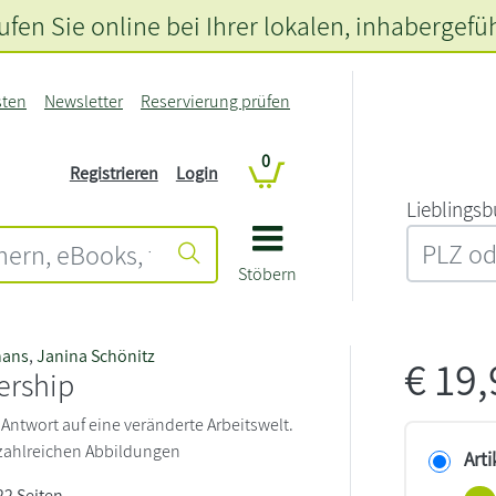
fen Sie online bei Ihrer lokalen
, inhabergefü
sten
Newsletter
Reservierung prüfen
0
Registrieren
Login
L‍i‍e‍b‍l‍i‍n‍g‍s‍b
Stöbern
hans
,
Janina Schönitz
€
19
ership
 Antwort auf eine veränderte Arbeitswelt.
t zahlreichen Abbildungen
Arti
222 Seiten