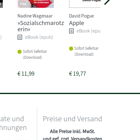
Nadine Wagenaar
David Pogue
Martina H
»Sozialschmarotz
Apple
Sisyph
erin«
Masch
eBook (epub)
)
eBook (epub)
eBoo
Sofort lieferbar
Sofort lieferbar
Sofort li
(Download)
(Download)
(Downlo
€
11,99
€
19,77
€
24,99
kate und
Preise und Versand
chnungen
Alle Preise inkl. MwSt.
und ggf. zzgl.
Versandkosten