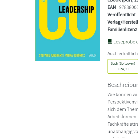
EAN
9783800
Veröffentlicht
Verlag/Herstel
Familienlizenz
Leseprobe ö
Auch erhältlich
Buch (Softcover)
€
24,90
Beschreibu
Wie können wir 
Perspektivenvi
sich dem Thema
Arbeitsformen
Fachkräfte att
unabhängig von