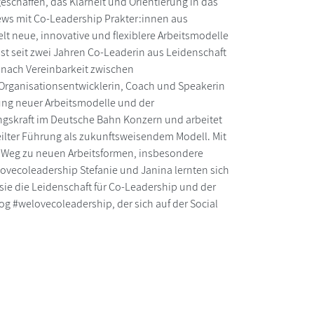
eschaffen, das Klarheit und Orientierung in das
iews mit Co-Leadership Prakter:innen aus
t neue, innovative und flexiblere Arbeitsmodelle
st seit zwei Jahren Co-Leaderin aus Leidenschaft
h nach Vereinbarkeit zwischen
 Organisationsentwicklerin, Coach und Speakerin
ung neuer Arbeitsmodelle und der
ngskraft im Deutsche Bahn Konzern und arbeitet
eilter Führung als zukunftsweisendem Modell. Mit
m Weg zu neuen Arbeitsformen, insbesondere
elovecoleadership Stefanie und Janina lernten sich
sie die Leidenschaft für Co-Leadership und der
 #welovecoleadership, der sich auf der Social