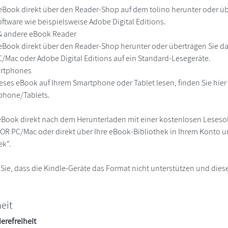
eBook direkt über den Reader-Shop auf dem tolino herunter oder übe
ftware wie beispielsweise Adobe Digital Editions.
 & andere eBook Reader
eBook direkt über den Reader-Shop herunter oder übertragen Sie d
Mac oder Adobe Digital Editions auf ein Standard-Lesegeräte.
martphones
eses eBook auf Ihrem Smartphone oder Tablet lesen, finden Sie hie
phone/Tablets.
eBook direkt nach dem Herunterladen mit einer kostenlosen Lesesoft
R PC/Mac oder direkt über Ihre eBook-Bibliothek in Ihrem Konto un
ek“.
 Sie, dass die Kindle-Geräte das Format nicht unterstützen und diese
heit
ierefreiheit