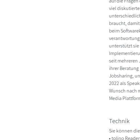
auf die Fragen
viel diskutier
unterschiedlic
braucht, damit
beim Softwarek
verantwortungs
unterstützt s
Implementierun
seit mehreren 
ihrer Beratung
Jobsharing, un
2022 als Speak
Wunsch nach me
Media Plattform
Technik
Sie können die
• tolino Reade