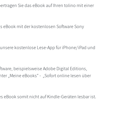
rtragen Sie das eBook auf Ihren tolino mit einer
as eBook mit der kostenlosen Software Sony
r unsere kostenlose Lese-App für iPhone/iPad und
ware, beispielsweise Adobe Digital Editions,
ter „Meine eBooks“ - „Sofort online lesen über
s eBook somit nicht auf Kindle-Geräten lesbar ist.