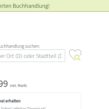
hrten
Buchhandlung!
‍u‍c‍h‍h‍a‍n‍d‍l‍u‍n‍g‍ ‍s‍u‍c‍h‍e‍n‍:‍
,99
inkl. MwSt.
kel erhalten
Sofort Lieferbar (Download)