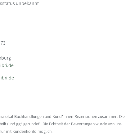
itsstatus unbekannt
273
mburg
bri.de
ibri.de
enialokal-Buchhandlungen und Kund*innen-Rezensionen zusammen. Die
ilt (und ggf. gerundet). Die Echtheit der Bewertungen wurde von uns
 nur mit Kundenkonto möglich.