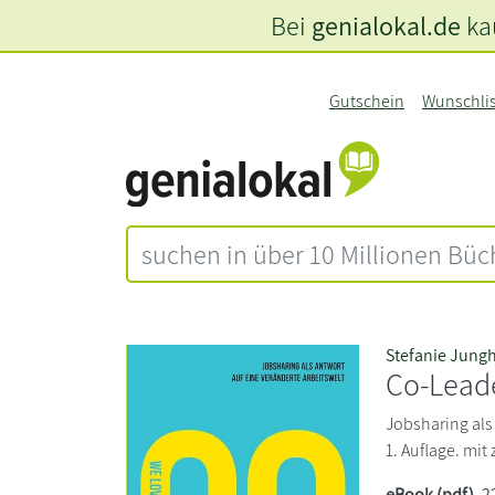
Bei
genialokal.de
kau
Gutschein
Wunschli
Stefanie Jung
Co-Lead
Jobsharing als
1. Auflage. mi
eBook (pdf)
, 