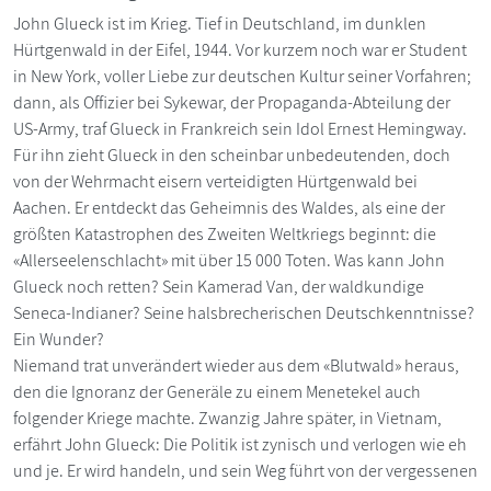
John Glueck ist im Krieg. Tief in Deutschland, im dunklen
Hürtgenwald in der Eifel, 1944. Vor kurzem noch war er Student
in New York, voller Liebe zur deutschen Kultur seiner Vorfahren;
dann, als Offizier bei Sykewar, der Propaganda-Abteilung der
US-Army, traf Glueck in Frankreich sein Idol Ernest Hemingway.
Für ihn zieht Glueck in den scheinbar unbedeutenden, doch
von der Wehrmacht eisern verteidigten Hürtgenwald bei
Aachen. Er entdeckt das Geheimnis des Waldes, als eine der
größten Katastrophen des Zweiten Weltkriegs beginnt: die
«Allerseelenschlacht» mit über 15 000 Toten. Was kann John
Glueck noch retten? Sein Kamerad Van, der waldkundige
Seneca-Indianer? Seine halsbrecherischen Deutschkenntnisse?
Ein Wunder?
Niemand trat unverändert wieder aus dem «Blutwald» heraus,
den die Ignoranz der Generäle zu einem Menetekel auch
folgender Kriege machte. Zwanzig Jahre später, in Vietnam,
erfährt John Glueck: Die Politik ist zynisch und verlogen wie eh
und je. Er wird handeln, und sein Weg führt von der vergessenen