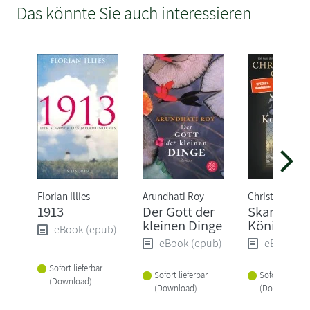
Das könnte Sie auch interessieren
Florian Illies
Arundhati Roy
Christopher Cl
1913
Der Gott der
Skandal in
kleinen Dinge
Königsber
eBook (epub)
eBook (epub)
eBook (e
Sofort lieferbar
Sofort lieferbar
Sofort lieferba
(Download)
(Download)
(Download)