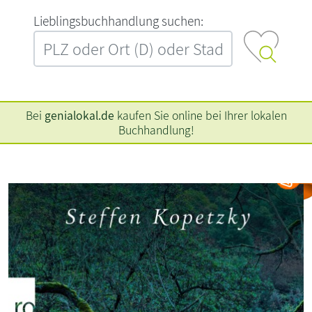
L‍i‍e‍b‍l‍i‍n‍g‍s‍b‍u‍c‍h‍h‍a‍n‍d‍l‍u‍n‍g‍ ‍s‍u‍c‍h‍e‍n‍:‍
Bei
genialokal.de
kaufen Sie online bei Ihrer lokalen
Buchhandlung!