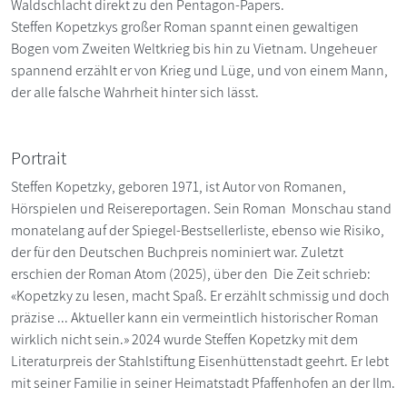
Waldschlacht direkt zu den Pentagon-Papers.
Steffen Kopetzkys großer Roman spannt einen gewaltigen
Bogen vom Zweiten Weltkrieg bis hin zu Vietnam. Ungeheuer
spannend erzählt er von Krieg und Lüge, und von einem Mann,
der alle falsche Wahrheit hinter sich lässt.
Portrait
Steffen Kopetzky, geboren 1971, ist Autor von Romanen,
Hörspielen und Reisereportagen. Sein Roman Monschau stand
monatelang auf der Spiegel-Bestsellerliste, ebenso wie Risiko,
der für den Deutschen Buchpreis nominiert war. Zuletzt
erschien der Roman Atom (2025), über den Die Zeit schrieb:
«Kopetzky zu lesen, macht Spaß. Er erzählt schmissig und doch
präzise ... Aktueller kann ein vermeintlich historischer Roman
wirklich nicht sein.» 2024 wurde Steffen Kopetzky mit dem
Literaturpreis der Stahlstiftung Eisenhüttenstadt geehrt. Er lebt
mit seiner Familie in seiner Heimatstadt Pfaffenhofen an der Ilm.