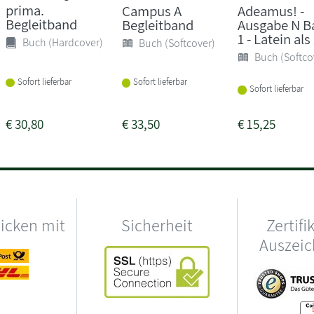
prima.
Campus A
Adeamus! -
Begleitband
Begleitband
Ausgabe N B
1 - Latein als 
Buch (Hardcover)
Buch (Softcover)
Buch (Softco
Sofort lieferbar
Sofort lieferbar
Sofort lieferbar
€
30,80
€
33,50
€
15,25
hicken mit
Sicherheit
Zertifi
Auszei