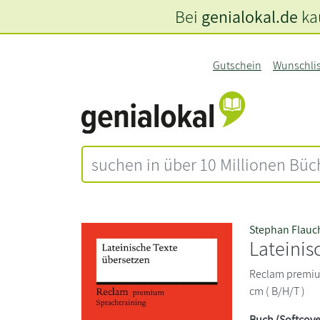
Bei
genialokal.de
kau
Gutschein
Wunschli
Stephan Flauc
Lateinis
Reclam premium
cm ( B/H/T )
Buch (Softcove