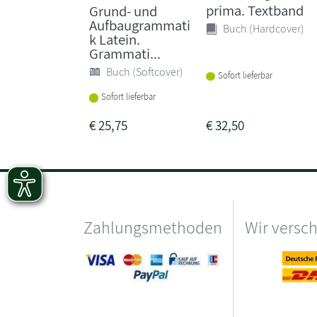
prima. Textband
Grund- und
Aufbaugrammati
Buch (Hardcover)
k Latein.
Grammati...
Buch (Softcover)
Sofort lieferbar
Sofort lieferbar
€
25,75
€
32,50
Zahlungsmethoden
Wir versc