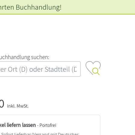
hrten
Buchhandlung!
‍u‍c‍h‍h‍a‍n‍d‍l‍u‍n‍g‍ ‍s‍u‍c‍h‍e‍n‍:‍
00
inkl. MwSt.
kel liefern lassen
- Portofrei
Sofort lieferbar
(Versand mit Deutscher