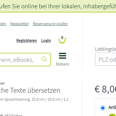
fen Sie online bei Ihrer lokalen
, inhabergefü
sten
Newsletter
Reservierung prüfen
0
Registrieren
Login
L‍i‍e‍b‍l‍i‍n‍g‍s‍b
Stöbern
her
€
8,
che Texte übersetzen
 Sprachtraining. 15,0 cm / 10,0 cm / 1,1
Arti
r)
, 152 Seiten