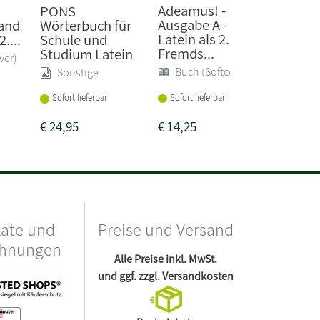
Adeamus! -
Campu
PONS
Ausgabe A -
Trainin
and
Wörterbuch für
Latein als 2.
Lernso
2....
Schule und
Fremds...
Studium Latein
Buch 
ver)
Buch (Softcover)
Sonstige
Sofort li
Sofort lieferbar
Sofort lieferbar
€
24,95
€
14,25
€
18,90
kate und
Preise und Versand
chnungen
Alle Preise inkl. MwSt.
und ggf. zzgl.
Versandkosten