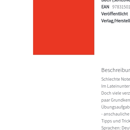
EAN
9783150
Veröffentlicht
Verlag/Herstel
Beschreibu
Schlechte Note
Im Lateinunter
Doch viele ver
paar Grundkenn
Übungsaufgabe
- anschaulich
Tipps und Tric
Sprachen: Deut