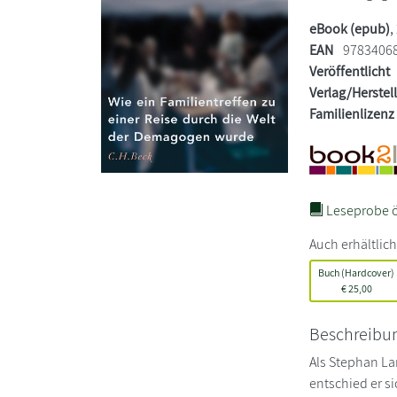
eBook (epub)
,
EAN
9783406
Veröffentlicht
Verlag/Herstel
Familienlizenz
Leseprobe ö
Auch erhältlich
Buch (Hardcover)
€
25,00
Beschreibu
Als Stephan La
entschied er s