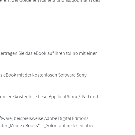
reis, der Goldenen Kamera und als Journalist des
rtragen Sie das eBook auf Ihren tolino mit einer
as eBook mit der kostenlosen Software Sony
r unsere kostenlose Lese-App für iPhone/iPad und
ware, beispielsweise Adobe Digital Editions,
ter „Meine eBooks“ - „Sofort online lesen über