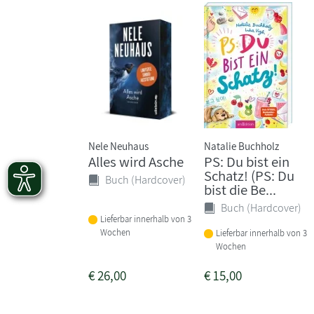
Nele Neuhaus
Natalie Buchholz
Alles wird Asche
PS: Du bist ein
Schatz! (PS: Du
Buch (Hardcover)
bist die Be...
Buch (Hardcover)
Lieferbar innerhalb von 3
Wochen
Lieferbar innerhalb von 3
Wochen
€
26,00
€
15,00