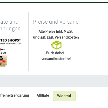
kate und
Preise und Versand
chnungen
Alle Preise inkl. MwSt.
und ggf. zzgl.
Versandkosten
Buch dabei -
versandkostenfrei
efreiheitserklärung
Affiliate
Widerruf