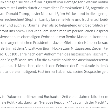
um erliegen sie der Verführungskraft von Demagogen? Warum radika
hres reiste Lamby durch vier westliche Demokratien: USA, Argentinie
 von Donald Trump, Javier Milei und Björn Höcke - und in die eigene,
hren recherchiert Stephan Lamby für seine Filme und Bücher auf beide
tiker und auch auf Journalisten als so tiefgreifend und bedrohlich e
droht uns noch? Und vor allem: Kann man im persönlichen Gespräch
 Menschen im ehemaligen Wohnhaus von Benito Mussolini kennen un
 den argentinischen Präsidenten Javier Milei aus der Nähe, er bes
in Berlin mit dem Anwalt von Björn Höcke zum Mittagessen. Zudem tauc
ind. Gut 100 Jahre nach dem Aufkommen des historischen Faschismu
 der Begriff Faschismus für die aktuelle politische Auseinanderset
 aber auch Menschen, die sich den Feinden der Demokratie in den 
ft, andere ermutigend. Fast immer haben sich seine Gespräche gel
ist Dokumentarfilmer und Buchautor. Seit vielen Jahren bildet er
nale Politik ab, darunter "Nervöse Republik", "Labyrinth der Macht"