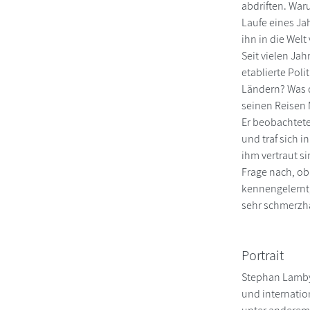
abdriften. War
Laufe eines Ja
ihn in die Welt
Seit vielen Ja
etablierte Poli
Ländern? Was 
seinen Reisen
Er beobachtete
und traf sich 
ihm vertraut s
Frage nach, ob
kennengelernt,
sehr schmerzha
Portrait
Stephan Lamby 
und internatio