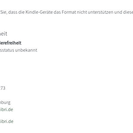
 Sie, dass die Kindle-Geräte das Format nicht unterstützen und diese
heit
ierefreiheit
itsstatus unbekannt
273
mburg
bri.de
ibri.de