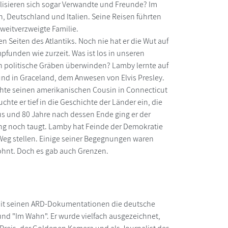
lisieren sich sogar Verwandte und Freunde? Im
n, Deutschland und Italien. Seine Reisen führten
 weitverzweigte Familie.
n Seiten des Atlantiks. Noch nie hat er die Wut auf
mpfunden wie zurzeit. Was ist los in unseren
 politische Gräben überwinden? Lamby lernte auf
d in Graceland, dem Anwesen von Elvis Presley.
uchte seinen amerikanischen Cousin in Connecticut
hte er tief in die Geschichte der Länder ein, die
s und 80 Jahre nach dessen Ende ging er der
zung noch taugt. Lamby hat Feinde der Demokratie
Weg stellen. Einige seiner Begegnungen waren
ohnt. Doch es gab auch Grenzen.
 mit seinen ARD-Dokumentationen die deutsche
 und "Im Wahn". Er wurde vielfach ausgezeichnet,