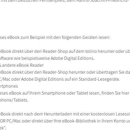
mit dem Deutschen Fernsehpreis, dem Hanns-Joachim-Friedrichs- P
ses eBook zum Beispiel mit den folgenden Geräten lesen:
r
eBook direkt über den Reader-Shop auf dem tolino herunter oder übe
ftware wie beispielsweise Adobe Digital Editions.
 & andere eBook Reader
eBook direkt über den Reader-Shop herunter oder übertragen Sie d
Mac oder Adobe Digital Editions auf ein Standard-Lesegeräte.
martphones
eses eBook auf Ihrem Smartphone oder Tablet lesen, finden Sie hie
phone/Tablets.
eBook direkt nach dem Herunterladen mit einer kostenlosen Lesesoft
R PC/Mac oder direkt über Ihre eBook-Bibliothek in Ihrem Konto un
ek“.