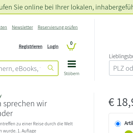
fen Sie online bei Ihrer lokalen
, inhabergefü
sten
Newsletter
Reservierung prüfen
0
Registrieren
Login
L‍i‍e‍b‍l‍i‍n‍g‍s‍b
Stöbern
y
€
18
 sprechen wir
nder
Arti
ntreffen zu einer Reise durch die Welt
 wurde. 1. Auflage