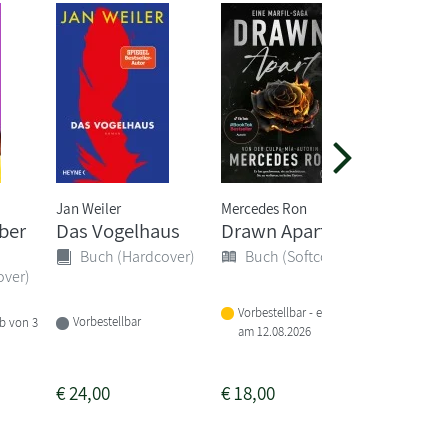
Jan Weiler
Mercedes Ron
Magnus M
ber
Das Vogelhaus
Drawn Apart
Das kl
Buch 9 
Buch (Hardcover)
Buch (Softcover)
Außeri
over)
(Das...
Vorbestellbar - erscheint
Buch 
Vorbestellbar
lb von 3
am 12.08.2026
Lieferba
1-2 Woc
€
24,00
€
18,00
€
15,00