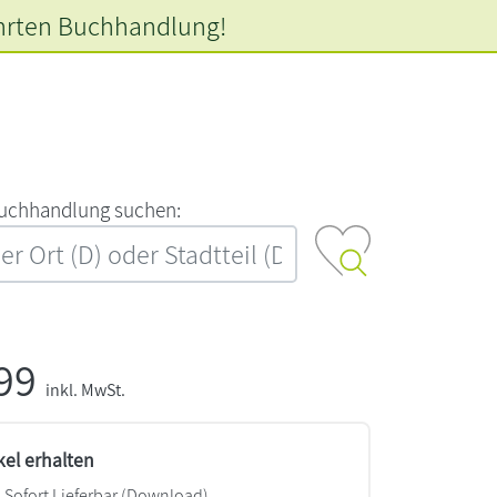
hrten
Buchhandlung!
‍u‍c‍h‍h‍a‍n‍d‍l‍u‍n‍g‍ ‍s‍u‍c‍h‍e‍n‍:‍
,99
inkl. MwSt.
kel erhalten
Sofort Lieferbar (Download)