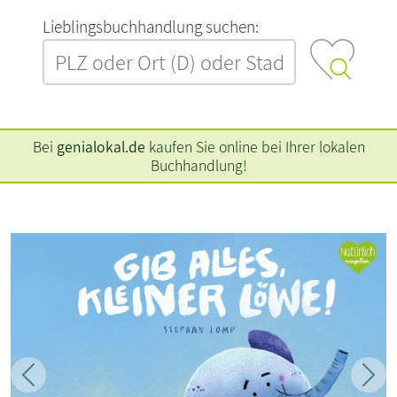
L‍i‍e‍b‍l‍i‍n‍g‍s‍b‍u‍c‍h‍h‍a‍n‍d‍l‍u‍n‍g‍ ‍s‍u‍c‍h‍e‍n‍:‍
Bei
genialokal.de
kaufen Sie online bei Ihrer lokalen
Buchhandlung!
Zurück
Weit