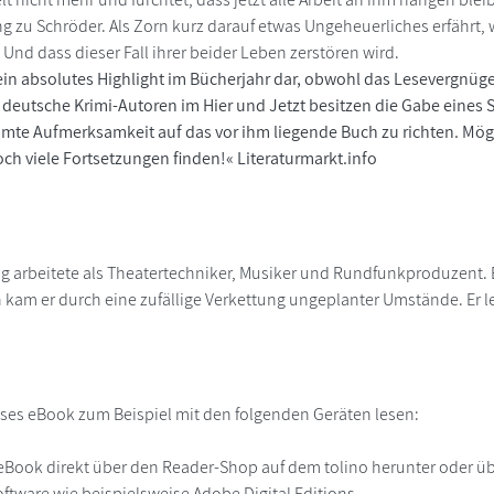
 zu Schröder. Als Zorn kurz darauf etwas Ungeheuerliches erfährt, wi
Und dass dieser Fall ihrer beider Leben zerstören wird.
 ein absolutes Highlight im Bücherjahr dar, obwohl das Lesevergnüg
e deutsche Krimi-Autoren im Hier und Jetzt besitzen die Gabe eines 
amte Aufmerksamkeit auf das vor ihm liegende Buch zu richten. M
ch viele Fortsetzungen finden!« Literaturmarkt.info
 arbeitete als Theatertechniker, Musiker und Rundfunkproduzent. Er
kam er durch eine zufällige Verkettung ungeplanter Umstände. Er le
ses eBook zum Beispiel mit den folgenden Geräten lesen:
r
eBook direkt über den Reader-Shop auf dem tolino herunter oder übe
ftware wie beispielsweise Adobe Digital Editions.