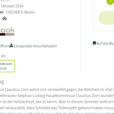
Oktober 2024
ler
FISCHER E-Books
Auf die Wu
ffnen
Leseprobe herunterladen
 als:
Softcover)
13,00
ng
 Claudius Zorn wehrt sich verzweifelt gegen die Wahrheit im »Fall Sc
sellerautor Stephan Ludwig Hauptkommissar Claudius Zorn wundert s
r ist der hellste Kopf, den er kennt. Aber in diesem Sommer wirkt er 
ll herausstellt, dass Schröder das Todesopfer gekannt haben muss,
lt nicht mehr und fürchtet, dass jetzt alle Arbeit an ihm hängen ble