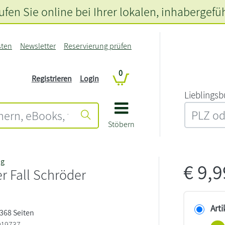
fen Sie online bei Ihrer lokalen
, inhabergefü
sten
Newsletter
Reservierung prüfen
0
Registrieren
Login
L‍i‍e‍b‍l‍i‍n‍g‍s‍b
Stöbern
ig
€
9,
er Fall Schröder
Arti
 368 Seiten
919737