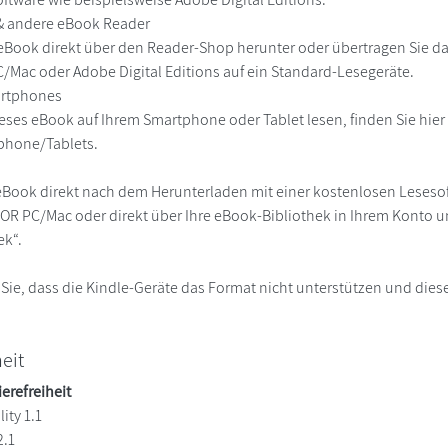
 & andere eBook Reader
eBook direkt über den Reader-Shop herunter oder übertragen Sie d
Mac oder Adobe Digital Editions auf ein Standard-Lesegeräte.
martphones
eses eBook auf Ihrem Smartphone oder Tablet lesen, finden Sie hie
phone/Tablets.
eBook direkt nach dem Herunterladen mit einer kostenlosen Lesesoft
R PC/Mac oder direkt über Ihre eBook-Bibliothek in Ihrem Konto un
ek“.
 Sie, dass die Kindle-Geräte das Format nicht unterstützen und diese
heit
ierefreiheit
ity 1.1
2.1