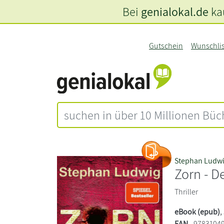
Bei
genialokal.de
kau
Gutschein
Wunschli
Stephan Ludw
Zorn - D
Thriller
eBook (epub)
,
EAN
9783104