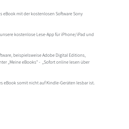
as eBook mit der kostenlosen Software Sony
r unsere kostenlose Lese-App für iPhone/iPad und
ware, beispielsweise Adobe Digital Editions,
ter „Meine eBooks“ - „Sofort online lesen über
s eBook somit nicht auf Kindle-Geräten lesbar ist.