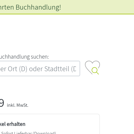
hrten
Buchhandlung!
‍u‍c‍h‍h‍a‍n‍d‍l‍u‍n‍g‍ ‍s‍u‍c‍h‍e‍n‍:‍
99
inkl. MwSt.
kel erhalten
Sofort Lieferbar (Download)