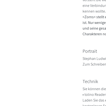
eine Verbindung
kennen wollte. 
>Zorns< stellt
ist. Nur wenig
und seine ges
Charakteren no
Portrait
Stephan Ludwig
Zum Schreiben 
Technik
Sie können die
• tolino Reade
Laden Sie das 
kostenlosen So