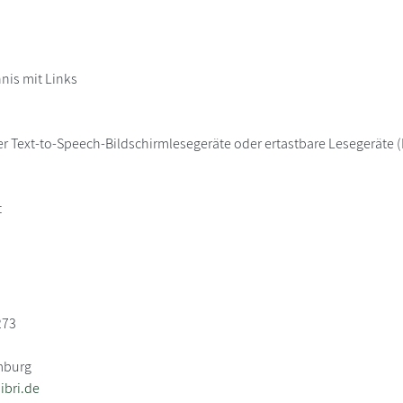
hnis mit Links
er Text-to-Speech-Bildschirmlesegeräte oder ertastbare Lesegeräte (B
t
273
mburg
bri.de