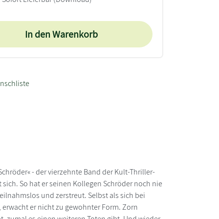
In den Warenkorb
nschliste
hröder« - der vierzehnte Band der Kult-Thriller-
ich. So hat er seinen Kollegen Schröder noch nie
teilnahmslos und zerstreut. Selbst als sich bei
 erwacht er nicht zu gewohnter Form. Zorn
ibt, zumal es einen weiteren Toten gibt. Und wieder