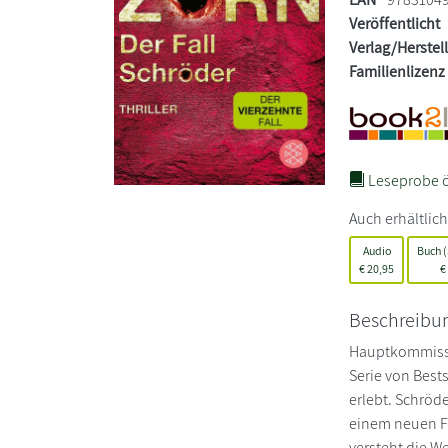
Veröffentlicht
Verlag/Herstel
Familienlizenz
Leseprobe ö
Auch erhältlich
Audio
Buch (
€
20,95
€
Beschreibu
Hauptkommissar
Serie von Best
erlebt. Schröde
einem neuen Fa
versteht die We