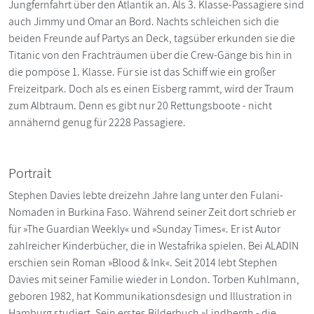
Jungfernfahrt über den Atlantik an. Als 3. Klasse-Passagiere sind
auch Jimmy und Omar an Bord. Nachts schleichen sich die
beiden Freunde auf Partys an Deck, tagsüber erkunden sie die
Titanic von den Frachträumen über die Crew-Gänge bis hin in
die pompöse 1. Klasse. Für sie ist das Schiff wie ein großer
Freizeitpark. Doch als es einen Eisberg rammt, wird der Traum
zum Albtraum. Denn es gibt nur 20 Rettungsboote - nicht
annähernd genug für 2228 Passagiere.
Portrait
Stephen Davies lebte dreizehn Jahre lang unter den Fulani-
Nomaden in Burkina Faso. Während seiner Zeit dort schrieb er
für »The Guardian Weekly« und »Sunday Times«. Er ist Autor
zahlreicher Kinderbücher, die in Westafrika spielen. Bei ALADIN
erschien sein Roman »Blood & Ink«. Seit 2014 lebt Stephen
Davies mit seiner Familie wieder in London. Torben Kuhlmann,
geboren 1982, hat Kommunikationsdesign und Illustration in
Hamburg studiert. Sein erstes Bilderbuch »Lindbergh - die