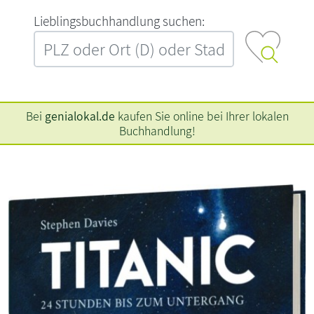
L‍i‍e‍b‍l‍i‍n‍g‍s‍b‍u‍c‍h‍h‍a‍n‍d‍l‍u‍n‍g‍ ‍s‍u‍c‍h‍e‍n‍:‍
Bei
genialokal.de
kaufen Sie online bei Ihrer lokalen
Buchhandlung!