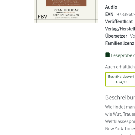
Audio
EAN
9783960
Veröffentlicht
Verlag/Herstel
Übersetzer
Vo
Familienlizenz
Leseprobe ö
Auch erhältlich
Buch (Hardcover)
€
24,99
Beschreibu
Wie findet man
wie Wut, Traue
Weltklassesport
New York Times