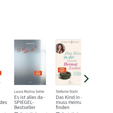
Laura Malina Seiler
Stefanie Stahl
Ryushun 
Es ist alles da -
Das Kind in dir
Die Kun
 des
SPIEGEL-
muss Heimat
auf all
Bestseller
finden
reagie