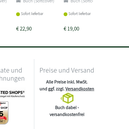
ver)
Buch (Softcover)
Buch (Softcover)
Buch 
Sofort lieferbar
Sofort lieferbar
Sofort li
€
22,90
€
19,00
€
18,00
kate und
Preise und Versand
chnungen
Alle Preise inkl. MwSt.
und ggf. zzgl.
Versandkosten
Buch dabei -
versandkostenfrei