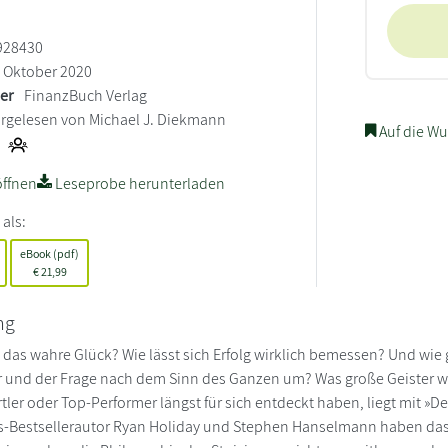
928430
Oktober 2020
ler
FinanzBuch Verlag
rgelesen von Michael J. Diekmann
Auf die Wu
ffnen
Leseprobe herunterladen
 als:
eBook (pdf)
€
21,99
ng
 das wahre Glück? Wie lässt sich Erfolg wirklich bemessen? Und wie
r und der Frage nach dem Sinn des Ganzen um? Was große Geister w
ler oder Top-Performer längst für sich entdeckt haben, liegt mit »De
-Bestsellerautor Ryan Holiday und Stephen Hanselmann haben das W