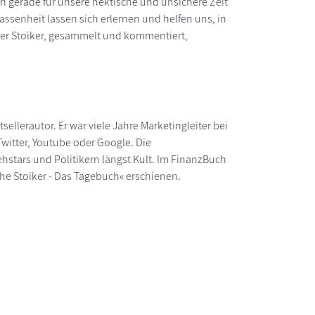
rn gerade für unsere hektische und unsichere Zeit
assenheit lassen sich erlernen und helfen uns, in
der Stoiker, gesammelt und kommentiert,
llerautor. Er war viele Jahre Marketingleiter bei
itter, Youtube oder Google. Die
hstars und Politikern längst Kult. Im FinanzBuch
iche Stoiker - Das Tagebuch« erschienen.