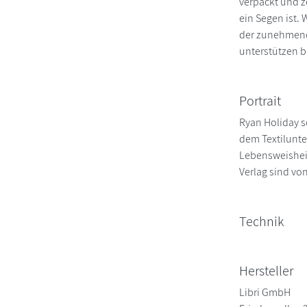
verpackt und z
ein Segen ist.
der zunehmende
unterstützen b
Portrait
Ryan Holiday s
dem Textilunte
Lebensweisheit
Verlag sind von
Technik
Hersteller
Libri GmbH