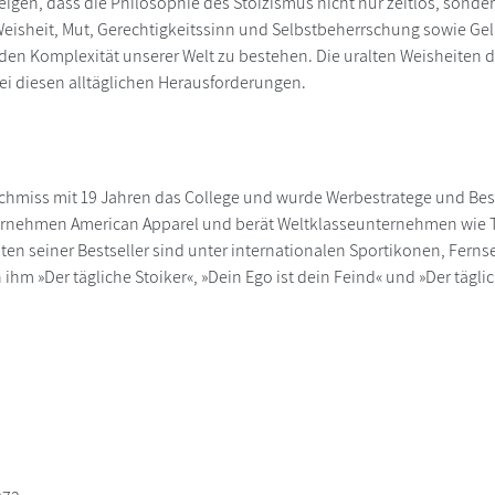
eigen, dass die Philosophie des Stoizismus nicht nur zeitlos, sonde
 Weisheit, Mut, Gerechtigkeitssinn und Selbstbeherrschung sowie Gel
n Komplexität unserer Welt zu bestehen. Die uralten Weisheiten 
ei diesen alltäglichen Herausforderungen.
chmiss mit 19 Jahren das College und wurde Werbestratege und Bestse
rnehmen American Apparel und berät Weltklasseunternehmen wie Tw
en seiner Bestseller sind unter internationalen Sportikonen, Fernse
 ihm »Der tägliche Stoiker«, »Dein Ego ist dein Feind« und »Der tägl