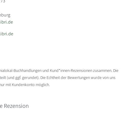
273
mburg
bri.de
ibri.de
enialokal-Buchhandlungen und Kund*innen-Rezensionen zusammen. Die
ilt (und ggf. gerundet). Die Echtheit der Bewertungen wurde von uns
 nur mit Kundenkonto möglich.
ne Rezension