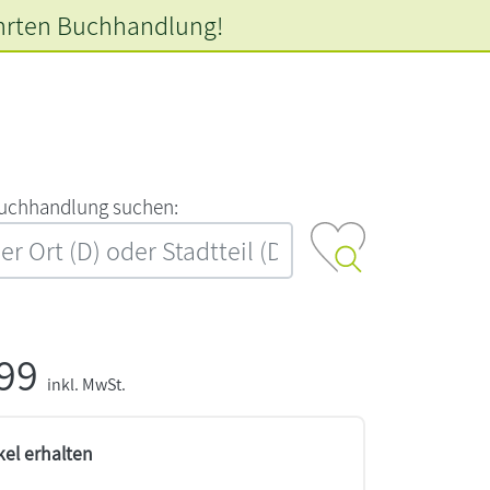
hrten
Buchhandlung!
‍u‍c‍h‍h‍a‍n‍d‍l‍u‍n‍g‍ ‍s‍u‍c‍h‍e‍n‍:‍
,99
inkl. MwSt.
kel erhalten