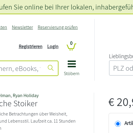
fen Sie online bei Ihrer lokalen
, inhabergefü
sten
Newsletter
Reservierung prüfen
0
Registrieren
Login
L‍i‍e‍b‍l‍i‍n‍g‍s‍b
Stöbern
elman
,
Ryan Holiday
€
20
iche Stoiker
iche Betrachtungen über Weisheit,
und Lebensstil. Laufzeit ca. 11 Stunden
Arti
n