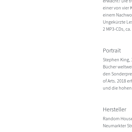
erwacht? Die t
einer von vier
einem Nachwort
Ungekürzte Le
2 MP3-CDs, ca.
Portrait
Stephen King, 1
Bücher weltwei
den Sonderprei
of Arts. 2018 
und die hohen 
Hersteller
Random House
Neumarkter St