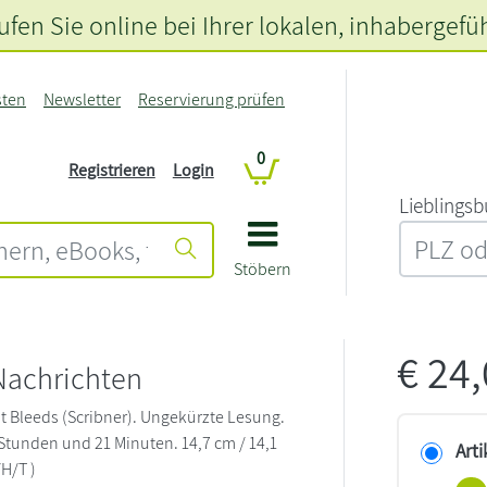
fen Sie online bei Ihrer lokalen
, inhabergefü
sten
Newsletter
Reservierung prüfen
0
Registrieren
Login
L‍i‍e‍b‍l‍i‍n‍g‍s‍b
Stöbern
€
24
Nachrichten
If It Bleeds (Scribner). Ungekürzte Lesung.
 Stunden und 21 Minuten. 14,7 cm / 14,1
Arti
/H/T )