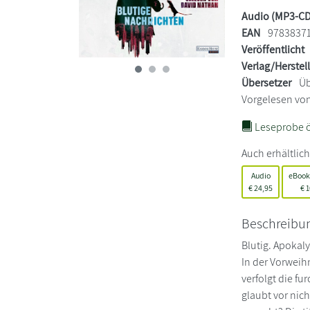
Audio (MP3-CD
EAN
9783837
Veröffentlicht
Verlag/Herstel
Übersetzer
Üb
Vorgelesen vo
Leseprobe ö
Auch erhältlich
Audio
eBook
€
24,95
€
1
Beschreibu
Blutig. Apokaly
In der Vorweih
verfolgt die f
glaubt vor nich