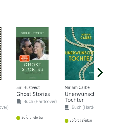
Siri Hustvedt
Miriam Carbe
Andrea M
Ghost Stories
Unerwünschte
Alles i
Töchter
Buch (Hardcover)
Buch 
over)
Buch (Hardcover)
Sofort lieferbar
Sofort li
Sofort lieferbar