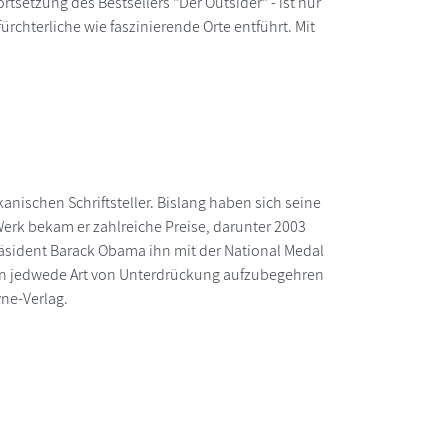
tsetzung des Bestsellers "Der Outsider" - ist nur
rchterliche wie faszinierende Orte entführt. Mit
kanischen Schriftsteller. Bislang haben sich seine
Werk bekam er zahlreiche Preise, darunter 2003
äsident Barack Obama ihn mit der National Medal
gegen jedwede Art von Unterdrückung aufzubegehren
ne-Verlag.