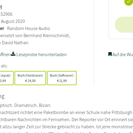
)
152906
August 2020
ler
Random House Audio
ersetzt von Bernhard Kleinschmidt,
n David Nathan
ffnen
Leseprobe herunterladen
Auf die Wu
 als:
 (epub)
Buch (Hardcover)
Buch (Softcover)
0,99
€
24,00
€
11,99
ng
ptisch. Dramatisch. Bizarr.
nachtszeit richtet eine Paketbombe an einer Schule nahe Pittsburgh 
urchtbaren Nachrichten im Fernsehen. Der Reporter vor Ort erinnert s
t allzu langer Zeit zur Strecke gebracht zu haben. Ist jene monströs