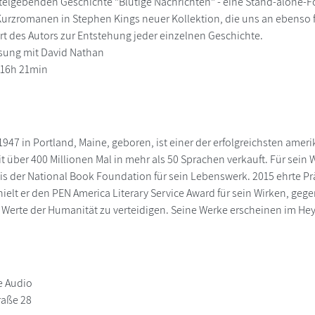
itelgebenden Geschichte "Blutige Nachrichten" - eine Stand-alone-For
 Kurzromanen in Stephen Kings neuer Kollektion, die uns an ebenso fü
 des Autors zur Entstehung jeder einzelnen Geschichte.
sung mit David Nathan
 16h 21min
947 in Portland, Maine, geboren, ist einer der erfolgreichsten ameri
t über 400 Millionen Mal in mehr als 50 Sprachen verkauft. Für sein 
s der National Book Foundation für sein Lebenswerk. 2015 ehrte Pr
erhielt er den PEN America Literary Service Award für sein Wirken, 
Werte der Humanität zu verteidigen. Seine Werke erscheinen im Hey
 Audio
raße 28