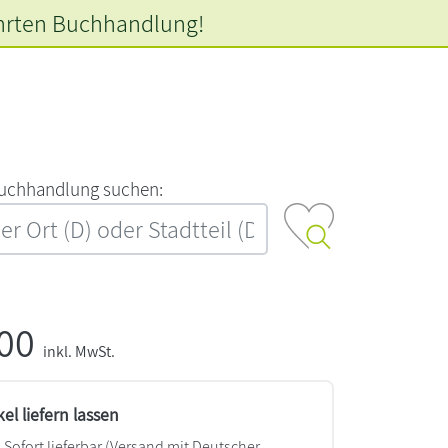
hrten
Buchhandlung!
‍u‍c‍h‍h‍a‍n‍d‍l‍u‍n‍g‍ ‍s‍u‍c‍h‍e‍n‍:‍
,00
inkl. MwSt.
kel liefern lassen
Sofort lieferbar
(Versand mit Deutscher