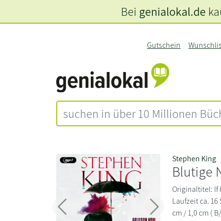
Bei
genialokal.de
kau
Gutschein
Wunschli
Stephen King
Blutige 
Originaltitel: 
Laufzeit ca. 16
Zurück
Weiter
cm / 1,0 cm ( B