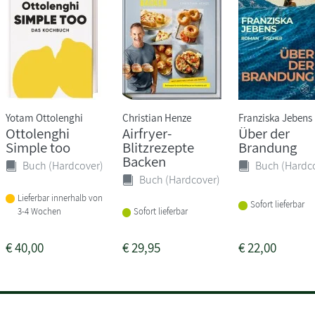
Yotam Ottolenghi
Christian Henze
Franziska Jebens
Ottolenghi
Airfryer-
Über der
Simple too
Blitzrezepte
Brandung
Backen
Buch (Hardcover)
Buch (Hardc
Buch (Hardcover)
Lieferbar innerhalb von
Sofort lieferbar
3-4 Wochen
Sofort lieferbar
€
40,00
€
29,95
€
22,00