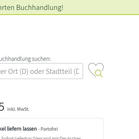
hrten
Buchhandlung!
‍u‍c‍h‍h‍a‍n‍d‍l‍u‍n‍g‍ ‍s‍u‍c‍h‍e‍n‍:‍
95
inkl. MwSt.
kel liefern lassen
- Portofrei
Sofort lieferbar
(Versand mit Deutscher