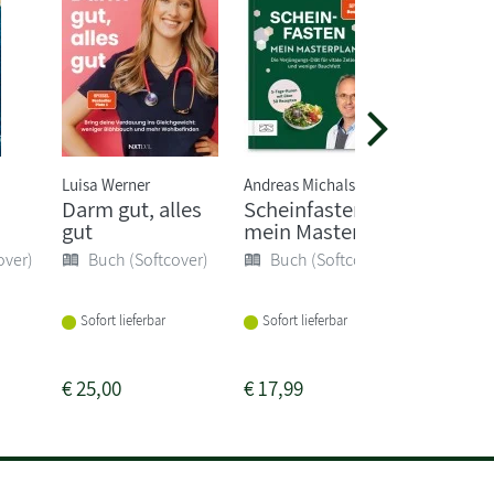
Luisa Werner
Andreas Michalsen
Matthias 
Darm gut, alles
Scheinfasten -
Die Er
gut
mein Masterplan
Docs - 
besten 
over)
Buch (Softcover)
Buch (Softcover)
Buch 
Sofort lieferbar
Sofort lieferbar
Sofort li
€
25,00
€
17,99
€
27,90