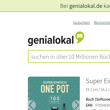
Bei
genialokal.de
kau
Gutschein
Wunschli
Super Ei
19,1 cm / 16,2 
Buch (Softcove
EAN
9789464
Zurück
Weiter