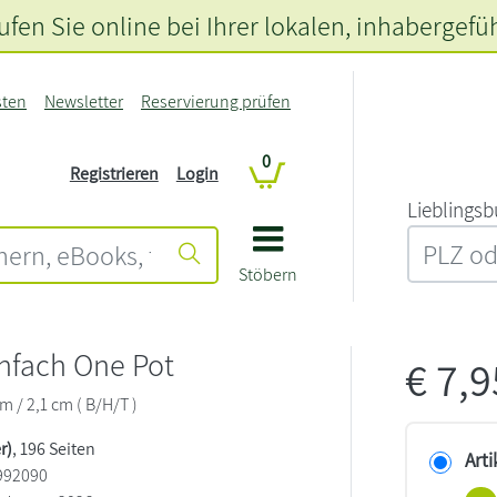
fen Sie online bei Ihrer lokalen
, inhabergefü
sten
Newsletter
Reservierung prüfen
0
Registrieren
Login
L‍i‍e‍b‍l‍i‍n‍g‍s‍b
Stöbern
nfach One Pot
€
7,
cm / 2,1 cm ( B/H/T )
r)
, 196 Seiten
Arti
992090